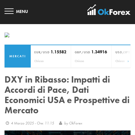
1.15582
1.34916
1
EUR/USD
GBP/USD
USD/JPY
MERCATI
›
Chiuso
Chiuso
Chiuso
DXY in Ribasso: Impatti di
Accordi di Pace, Dati
Economici USA e Prospettive di
Mercato
4 Marzo 2025 - Ore: 11:15
by
OkForex