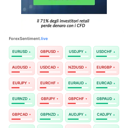
ForexSentiment
.live
EURUSD
GBPUSD
USDJPY
USDCHF
AUDUSD
USDCAD
NZDUSD
EURGBP
EURJPY
EURCHF
EURAUD
EURCAD
EURNZD
GBPJPY
GBPCHF
GBPAUD
GBPCAD
GBPNZD
AUDJPY
CADJPY