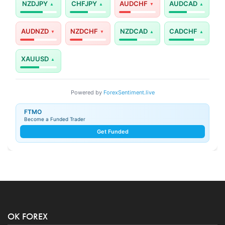
NZDJPY
CHFJPY
AUDCHF
AUDCAD
AUDNZD
NZDCHF
NZDCAD
CADCHF
XAUUSD
Powered by
ForexSentiment.live
FTMO
Become a Funded Trader
Get Funded
OK FOREX