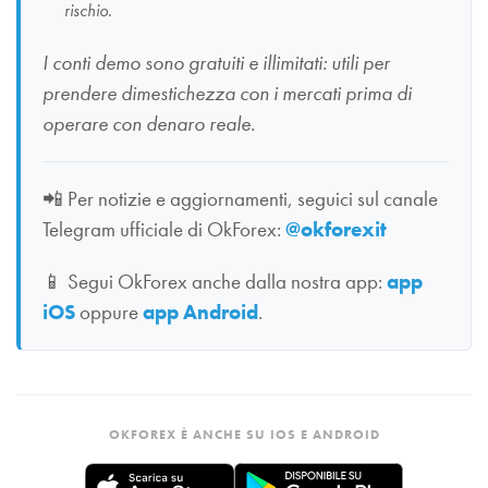
rischio.
I conti demo sono gratuiti e illimitati: utili per
prendere dimestichezza con i mercati prima di
operare con denaro reale.
📲
Per notizie e aggiornamenti, seguici sul canale
Telegram ufficiale di OkForex:
@okforexit
📱
Segui OkForex anche dalla nostra app:
app
iOS
oppure
app Android
.
OKFOREX È ANCHE SU IOS E ANDROID