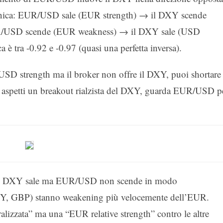
canica: EUR/USD sale (EUR strength) → il DXY scende
R/USD scende (EUR weakness) → il DXY sale (USD
 è tra -0.92 e -0.97 (quasi una perfetta inversa).
 l’USD strength ma il broker non offre il DXY, puoi shortare
spetti un breakout rialzista del DXY, guarda EUR/USD p
se il DXY sale ma EUR/USD non scende in modo
 (JPY, GBP) stanno weakening più velocemente dell’EUR.
izzata” ma una “EUR relative strength” contro le altre