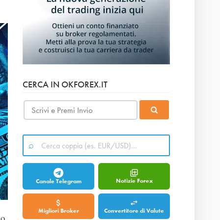
CERCA IN OKFOREX.IT
Notizie Forex
Canale Telegram
Migliori Broker
Convertitore di Valute
do