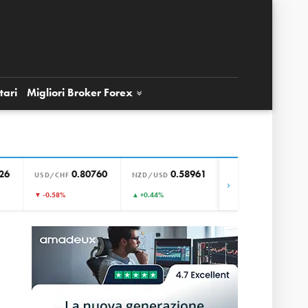
tari
Migliori Broker
Forex
26
0.80760
0.58961
0.85655
USD/CHF
NZD/USD
EUR/GBP
›
▼ -0.58%
▲ +0.44%
▼ +0.00%