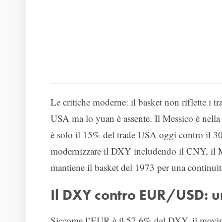
Le critiche moderne: il basket non riflette i t
USA ma lo yuan è assente. Il Messico è nella 
è solo il 15% del trade USA oggi contro il 
modernizzare il DXY includendo il CNY, il
mantiene il basket del 1973 per una continuità
Il DXY contro EUR/USD: un
Siccome l’EUR è il 57.6% del DXY, il mov