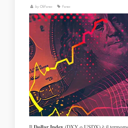
by
OkForex
Forex
Dollar Index
Il
(DXY o USDX) è il termometr