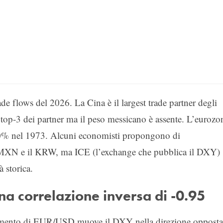
rade flows del 2026. La Cina è il largest trade partner degli
top-3 dei partner ma il peso messicano è assente. L’eurozo
30% nel 1973. Alcuni economisti propongono di
 MXN e il KRW, ma ICE (l’exchange che pubblica il DXY)
 storica.
a correlazione inversa di -0.95
imento di EUR/USD muove il DXY nella direzione opposta