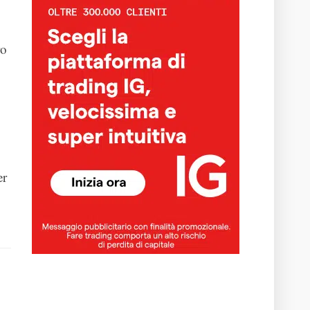
ro
er