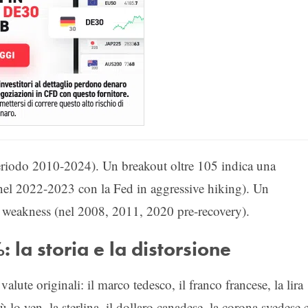
periodo 2010-2024). Un breakout oltre 105 indica una
 nel 2022-2023 con la Fed in aggressive hiking). Un
weakness (nel 2008, 2011, 2020 pre-recovery).
 la storia e la distorsione
ute originali: il marco tedesco, il franco francese, la lira
iù lo yen, la sterlina, il dollaro canadese, la corona svedese 