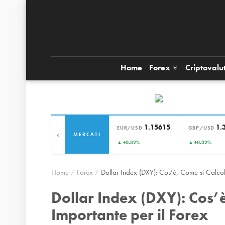
Home
Forex
Criptovalu
1.15615
1.
EUR/USD
GBP/USD
‹
MERCATI
▲ +0.32%
▲ +0.32%
Home
Forex
Dollar Index (DXY): Cos’è, Come si Calcol
Dollar Index (DXY): Cos’è
Importante per il Forex