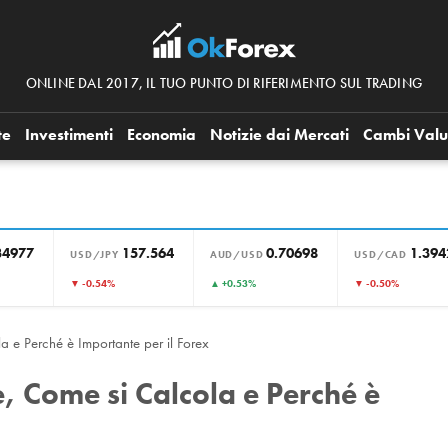
ONLINE DAL 2017, IL TUO PUNTO DI RIFERIMENTO SUL TRADING
te
Investimenti
Economia
Notizie dai Mercati
Cambi Valu
34977
157.564
0.70698
1.394
USD/JPY
AUD/USD
USD/CAD
▼ -0.54%
▲ +0.53%
▼ -0.50%
a e Perché è Importante per il Forex
, Come si Calcola e Perché è