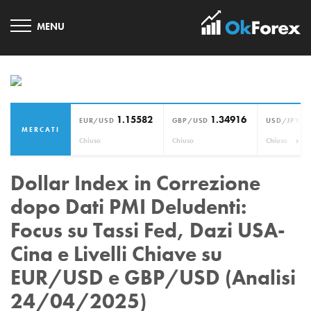
1.15582
1.34916
1
EUR/USD
GBP/USD
USD/JPY
MERCATI
›
Chiuso
Chiuso
Chiuso
Dollar Index in Correzione
dopo Dati PMI Deludenti:
Focus su Tassi Fed, Dazi USA-
Cina e Livelli Chiave su
EUR/USD e GBP/USD (Analisi
24/04/2025)