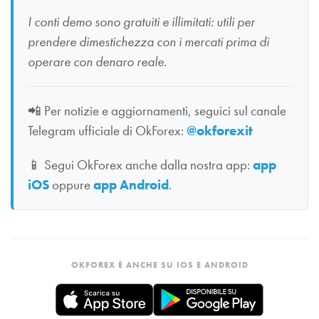
I conti demo sono gratuiti e illimitati: utili per
prendere dimestichezza con i mercati prima di
operare con denaro reale.
📲
Per notizie e aggiornamenti, seguici sul canale
Telegram ufficiale di OkForex:
@okforexit
📱
Segui OkForex anche dalla nostra app:
app
iOS
oppure
app Android
.
OKFOREX È ANCHE SU IOS E ANDROID