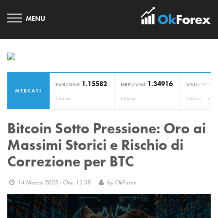
1.15582
1.34916
1
EUR/USD
GBP/USD
USD/JPY
MERCATI
›
Chiuso
Chiuso
Chiuso
Bitcoin Sotto Pressione: Oro ai
Massimi Storici e Rischio di
Correzione per BTC
14 Marzo 2025 - Ore: 12:38
by
OkForex