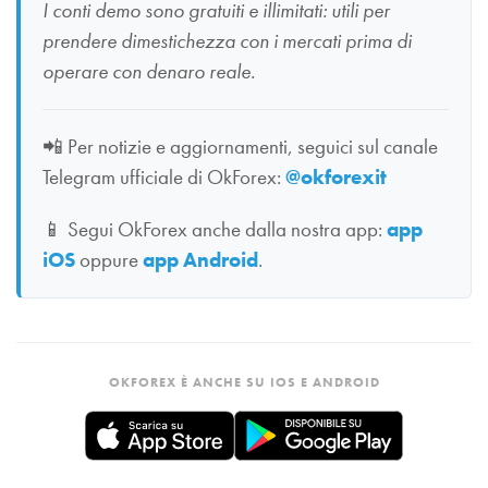
I conti demo sono gratuiti e illimitati: utili per
prendere dimestichezza con i mercati prima di
operare con denaro reale.
📲
Per notizie e aggiornamenti, seguici sul canale
Telegram ufficiale di OkForex:
@okforexit
📱
Segui OkForex anche dalla nostra app:
app
iOS
oppure
app Android
.
OKFOREX È ANCHE SU IOS E ANDROID