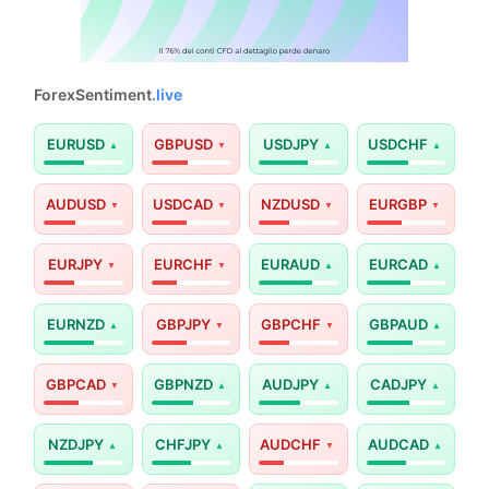
ForexSentiment
.live
EURUSD
GBPUSD
USDJPY
USDCHF
AUDUSD
USDCAD
NZDUSD
EURGBP
EURJPY
EURCHF
EURAUD
EURCAD
EURNZD
GBPJPY
GBPCHF
GBPAUD
GBPCAD
GBPNZD
AUDJPY
CADJPY
NZDJPY
CHFJPY
AUDCHF
AUDCAD