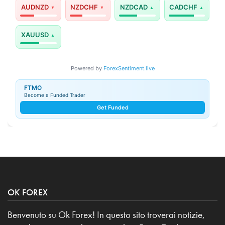
AUDNZD
NZDCHF
NZDCAD
CADCHF
XAUUSD
Powered by
ForexSentiment.live
FTMO
Become a Funded Trader
Get Funded
OK FOREX
Benvenuto su Ok Forex! In questo sito troverai notizie,