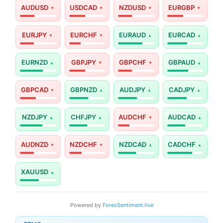
AUDUSD
USDCAD
NZDUSD
EURGBP
EURJPY
EURCHF
EURAUD
EURCAD
EURNZD
GBPJPY
GBPCHF
GBPAUD
GBPCAD
GBPNZD
AUDJPY
CADJPY
NZDJPY
CHFJPY
AUDCHF
AUDCAD
AUDNZD
NZDCHF
NZDCAD
CADCHF
XAUUSD
Powered by
ForexSentiment.live