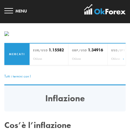
1.15582
1.34916
1
EUR/USD
GBP/USD
USD/JPY
MERCATI
›
Chiuso
Chiuso
Chiuso
Tutti i termini con I
Inflazione
Cos’è l’inflazione