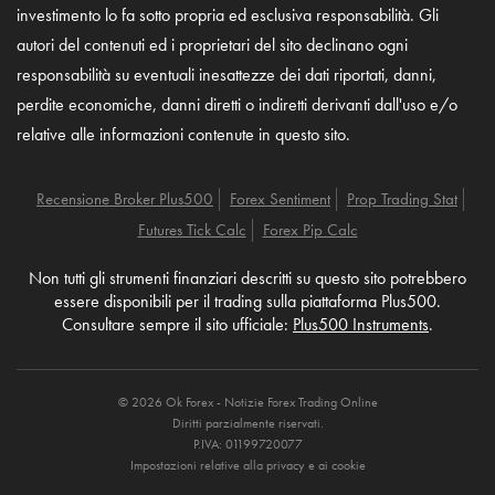
investimento lo fa sotto propria ed esclusiva responsabilità. Gli
autori del contenuti ed i proprietari del sito declinano ogni
responsabilità su eventuali inesattezze dei dati riportati, danni,
perdite economiche, danni diretti o indiretti derivanti dall'uso e/o
relative alle informazioni contenute in questo sito.
Recensione Broker Plus500
Forex Sentiment
Prop Trading Stat
Futures Tick Calc
Forex Pip Calc
Non tutti gli strumenti finanziari descritti su questo sito potrebbero
essere disponibili per il trading sulla piattaforma Plus500.
Consultare sempre il sito ufficiale:
Plus500 Instruments
.
© 2026 Ok Forex - Notizie Forex Trading Online
Diritti parzialmente riservati.
P.IVA: 01199720077
Impostazioni relative alla privacy e ai cookie