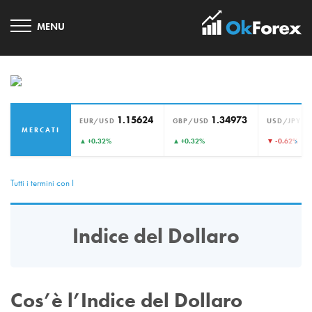
1.15624
1.34973
1
EUR/USD
GBP/USD
USD/JPY
MERCATI
›
▲ +0.32%
▲ +0.32%
▼ -0.62%
Tutti i termini con I
Indice del Dollaro
Cos’è l’Indice del Dollaro