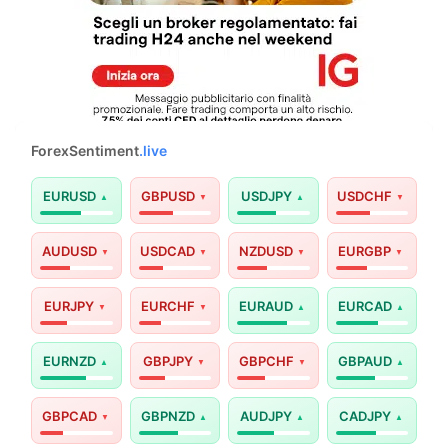
ForexSentiment
.live
EURUSD
GBPUSD
USDJPY
USDCHF
AUDUSD
USDCAD
NZDUSD
EURGBP
EURJPY
EURCHF
EURAUD
EURCAD
EURNZD
GBPJPY
GBPCHF
GBPAUD
GBPCAD
GBPNZD
AUDJPY
CADJPY