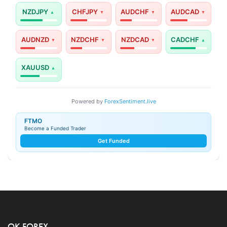
NZDJPY
CHFJPY
AUDCHF
AUDCAD
AUDNZD
NZDCHF
NZDCAD
CADCHF
XAUUSD
Powered by
ForexSentiment.live
FTMO
Become a Funded Trader
Get Funded
OK FOREX