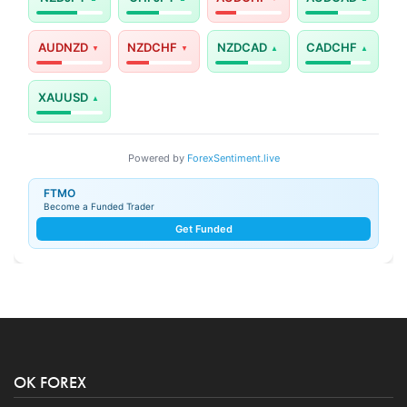
AUDNZD
NZDCHF
NZDCAD
CADCHF
XAUUSD
Powered by
ForexSentiment.live
FTMO
Become a Funded Trader
Get Funded
OK FOREX