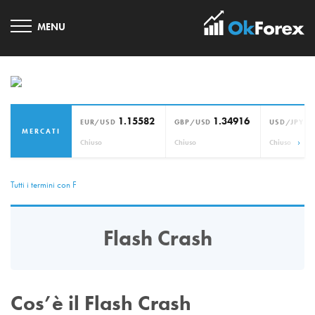
1.15582
1.34916
1
EUR/USD
GBP/USD
USD/JPY
MERCATI
›
Chiuso
Chiuso
Chiuso
Tutti i termini con F
Flash Crash
Cos’è il Flash Crash