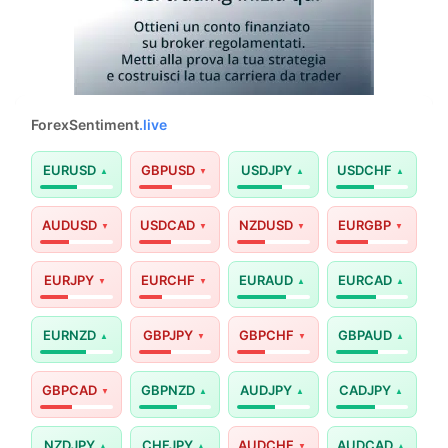
ForexSentiment
.live
EURUSD
GBPUSD
USDJPY
USDCHF
AUDUSD
USDCAD
NZDUSD
EURGBP
EURJPY
EURCHF
EURAUD
EURCAD
EURNZD
GBPJPY
GBPCHF
GBPAUD
GBPCAD
GBPNZD
AUDJPY
CADJPY
NZDJPY
CHFJPY
AUDCHF
AUDCAD