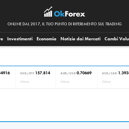
ONLINE DAL 2017, IL TUO PUNTO DI RIFERIMENTO SUL TRADING
te
Investimenti
Economia
Notizie dai Mercati
Cambi Valu
34916
157.814
0.70669
1.393
USD/JPY
AUD/USD
USD/CAD
Chiuso
Chiuso
Chiuso