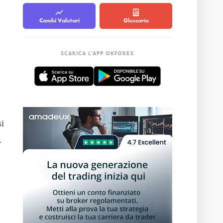
Cambi Valutari
Glossario
SCARICA L'APP OKFOREX
si
.