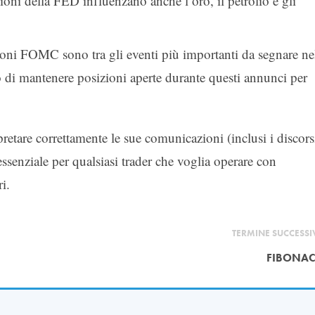
ioni della FED influenzano anche l’oro, il petrolio e gli
nioni FOMC sono tra gli eventi più importanti da segnare ne
 di mantenere posizioni aperte durante questi annunci per
tare correttamente le sue comunicazioni (inclusi i discors
senziale per qualsiasi trader che voglia operare con
i.
TERMINE SUCCESS
FIBONAC