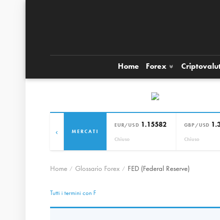
Home
Forex
Criptovalu
1.15582
1.
EUR/USD
GBP/USD
‹
MERCATI
Chiuso
Chiuso
Home
Glossario Forex
FED (Federal Reserve)
Tutti i termini con F