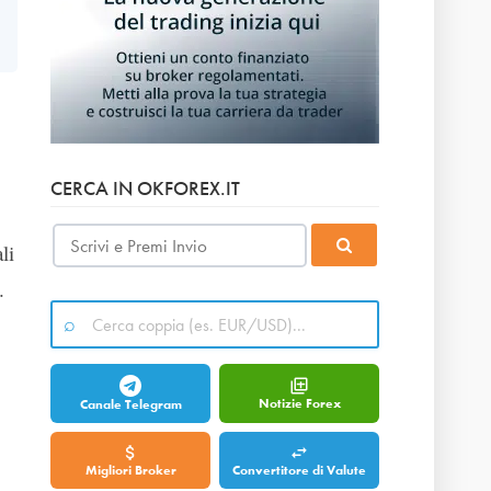
CERCA IN OKFOREX.IT
li
.
Notizie Forex
Canale Telegram
Migliori Broker
Convertitore di Valute