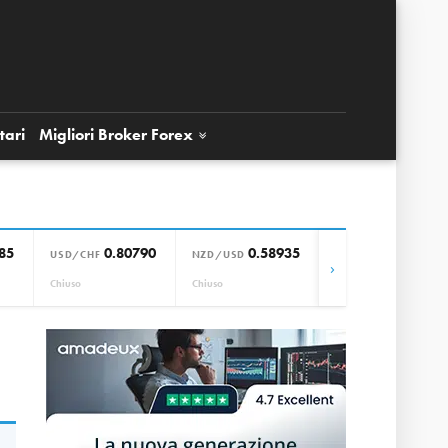
tari
Migliori Broker
Forex
85
0.80790
0.58935
0.85664
USD/CHF
NZD/USD
EUR/GBP
›
Chiuso
Chiuso
Chiuso