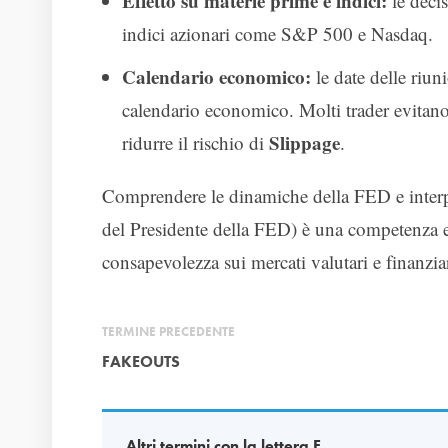
Effetto su materie prime e indici:
le decis
indici azionari come S&P 500 e Nasdaq.
Calendario economico:
le date delle riu
calendario economico. Molti trader evitano
Slippage
ridurre il rischio di
.
Comprendere le dinamiche della FED e interpre
del Presidente della FED) è una competenza es
consapevolezza sui mercati valutari e finanziar
TERMINE PRECEDENTE
FAKEOUTS
Altri termini con la lettera F