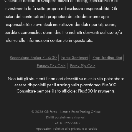
Chiunque decida di svolgere attività di trading, speculativa e di
investimento lo fa sotto propria ed esclusiva responsabilità. Gli
autori del contenuti ed i proprietari del sito declinano ogni
responsabilità su eventuali inesattezze dei dati riportati, danni,
perdite economiche, danni diretti o indiretti derivanti dall'uso e/o
relative alle informazioni contenute in questo sito.
Recensione Broker Plus500
Forex Sentiment
Prop Trading Stat
Futures Tick Calc
Forex Pip Calc
Non tutti gli strumenti finanziari descritti su questo sito potrebbero
essere disponibili per il trading sulla piattaforma Plus500.
Consultare sempre il sito ufficiale:
Plus500 Instruments
.
© 2026 Ok Forex - Notizie Forex Trading Online
Diritti parzialmente riservati.
P.IVA: 01199720077
Impostazioni relative alla privacy e ai cookie