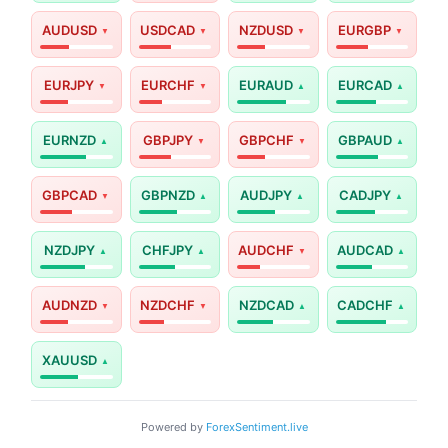
AUDUSD
USDCAD
NZDUSD
EURGBP
EURJPY
EURCHF
EURAUD
EURCAD
EURNZD
GBPJPY
GBPCHF
GBPAUD
GBPCAD
GBPNZD
AUDJPY
CADJPY
NZDJPY
CHFJPY
AUDCHF
AUDCAD
AUDNZD
NZDCHF
NZDCAD
CADCHF
XAUUSD
Powered by
ForexSentiment.live