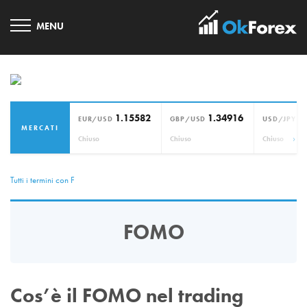
1.15582
1.34916
1
EUR/USD
GBP/USD
USD/JPY
MERCATI
›
Chiuso
Chiuso
Chiuso
Tutti i termini con F
FOMO
Cos’è il FOMO nel trading