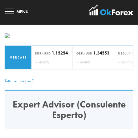
1.15254
1.34553
1
EUR/USD
GBP/USD
USD/JPY
MERCATI
›
— +0.00%
— +0.00%
— +0.00%
Tutti i termini con E
Expert Advisor (Consulente
Esperto)