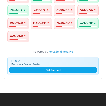
NZDJPY
CHFJPY
AUDCHF
AUDCAD
AUDNZD
NZDCHF
NZDCAD
CADCHF
XAUUSD
Powered by
ForexSentiment.live
FTMO
Become a Funded Trader
Get Funded