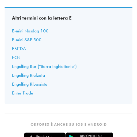
Altri termini con la lettera E
E-mini Nasdaq 100
E-mini S&P 500
EBITDA
ECN
Engulfing Bar ("Barra Inghiottente")
Engulfing Rialzista
Engulfing Ribassista
Enter Trade
OKFOREX È ANCHE SU IOS E ANDROID