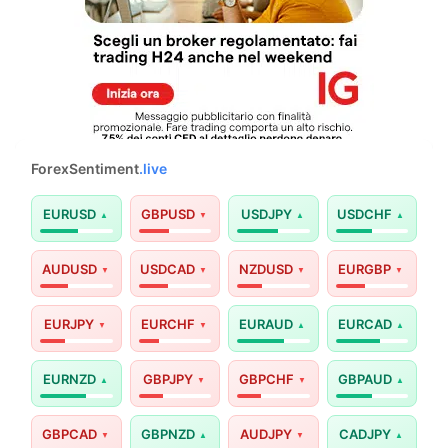
ForexSentiment
.live
EURUSD
GBPUSD
USDJPY
USDCHF
AUDUSD
USDCAD
NZDUSD
EURGBP
EURJPY
EURCHF
EURAUD
EURCAD
EURNZD
GBPJPY
GBPCHF
GBPAUD
GBPCAD
GBPNZD
AUDJPY
CADJPY