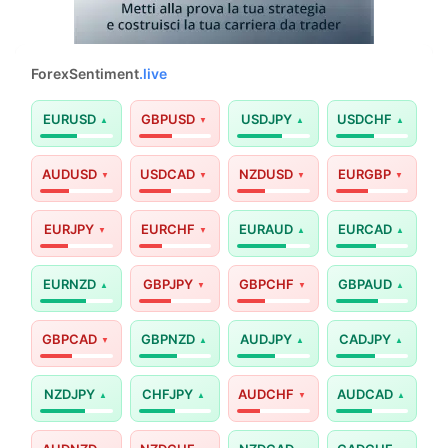
ForexSentiment
.live
EURUSD
GBPUSD
USDJPY
USDCHF
AUDUSD
USDCAD
NZDUSD
EURGBP
EURJPY
EURCHF
EURAUD
EURCAD
EURNZD
GBPJPY
GBPCHF
GBPAUD
GBPCAD
GBPNZD
AUDJPY
CADJPY
NZDJPY
CHFJPY
AUDCHF
AUDCAD