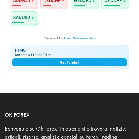
AUDNZD
NZDCHF
NZDCAD
CADCHF
XAUUSD
Powered by
ForexSentiment.live
FTMO
Become a Funded Trader
Get Funded
OK FOREX
Benvenuto su Ok Forex! In questo sito troverai notizie,
articoli, risorse, analisi e consigli su Forex Trading