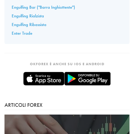
Engulfing Bar ("Barra Inghiottente")
Engulfing Rialzista
Engulfing Ribassista
Enter Trade
OKFOREX È ANCHE SU IOS E ANDROID
ARTICOLI FOREX