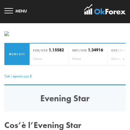
1.15582
1.34916
1
EUR/USD
GBP/USD
USD/JPY
MERCATI
›
Chiuso
Chiuso
Chiuso
Tutti i termini con E
Evening Star
Cos’è l’Evening Star