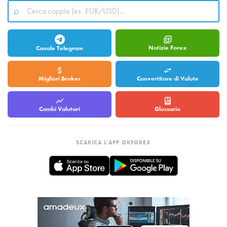
Notizie Forex
Canale Telegram
Migliori Broker
Convertitore di Valute
Cambi Valutari
Glossario
SCARICA L'APP OKFOREX