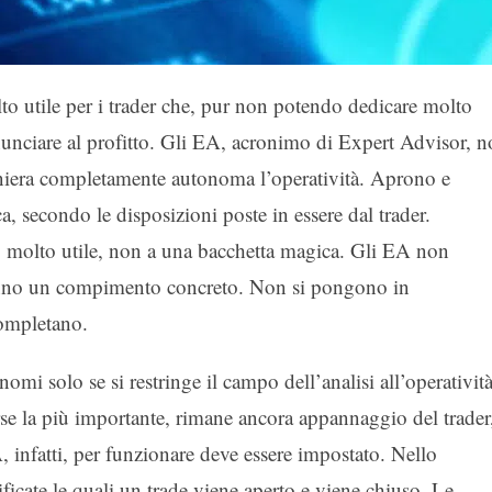
 utile per i trader che, pur non potendo dedicare molto
inunciare al profitto. Gli EA, acronimo di Expert Advisor, 
aniera completamente autonoma l’operatività. Aprono e
a, secondo le disposizioni poste in essere dal trader.
 molto utile, non a una bacchetta magica. Gli EA non
 danno un compimento concreto. Non si pongono in
completano.
omi solo se si restringe il campo dell’analisi all’operatività
orse la più importante, rimane ancora appannaggio del trader
infatti, per funzionare deve essere impostato. Nello
ificate le quali un trade viene aperto e viene chiuso. Le