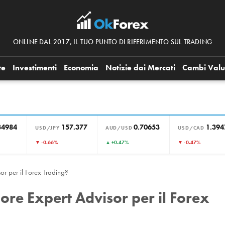
ONLINE DAL 2017, IL TUO PUNTO DI RIFERIMENTO SUL TRADING
te
Investimenti
Economia
Notizie dai Mercati
Cambi Valu
34984
157.377
0.70653
1.394
USD/JPY
AUD/USD
USD/CAD
▼ -0.66%
▲ +0.47%
▼ -0.47%
or per il Forex Trading?
iore Expert Advisor per il Forex