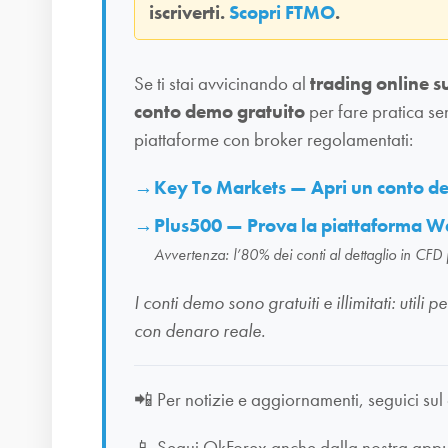
iscriverti.
Scopri FTMO
.
Se ti stai avvicinando al
trading online s
conto demo gratuito
per fare pratica se
piattaforme con broker regolamentati:
Key To Markets — Apri un conto 
Plus500 — Prova la piattaforma W
Avvertenza: l’80% dei conti al dettaglio in CFD
I conti demo sono gratuiti e illimitati: uti
con denaro reale.
📲
Per notizie e aggiornamenti, seguici sul