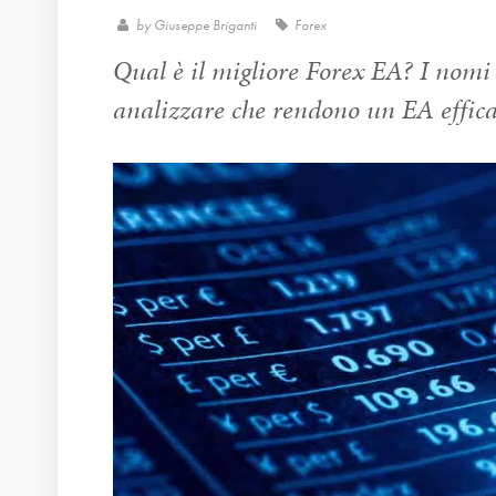
by
Giuseppe Briganti
Forex
Qual è il migliore Forex EA? I nomi 
analizzare che rendono un EA efficac