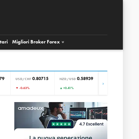
tari
Migliori Broker
Forex
79
0.80715
0.58939
0.85710
USD/CHF
NZD/USD
EUR/GBP
›
▼ -0.63%
▲ +0.41%
▲ +0.06%