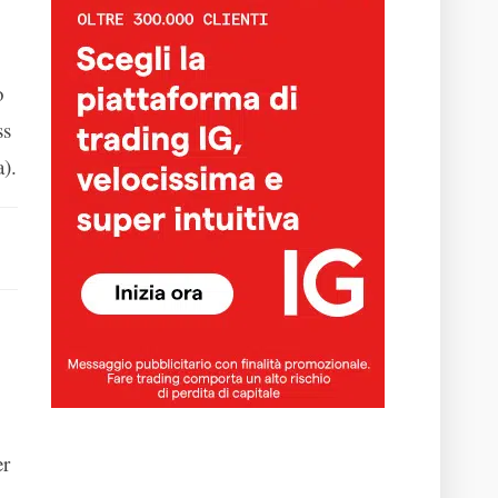
o
ss
).
er