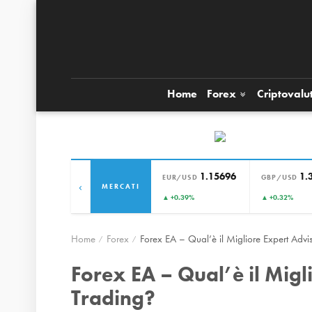
Home
Forex
Criptovalu
1.15696
1.
EUR/USD
GBP/USD
‹
MERCATI
▲ +0.39%
▲ +0.32%
Home
Forex
Forex EA – Qual’è il Migliore Expert Advis
Forex EA – Qual’è il Migl
Trading?