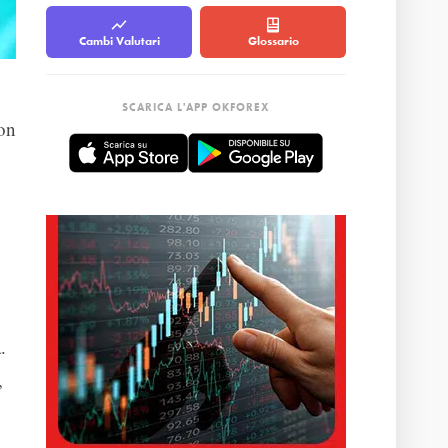
Cambi Valutari
Glossario
SCARICA L'APP OKFOREX
non
.
,