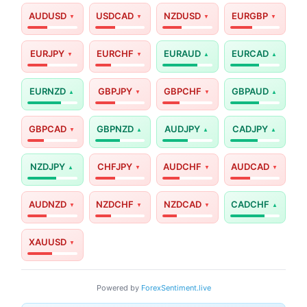
AUDUSD
USDCAD
NZDUSD
EURGBP
EURJPY
EURCHF
EURAUD
EURCAD
EURNZD
GBPJPY
GBPCHF
GBPAUD
GBPCAD
GBPNZD
AUDJPY
CADJPY
NZDJPY
CHFJPY
AUDCHF
AUDCAD
AUDNZD
NZDCHF
NZDCAD
CADCHF
XAUUSD
Powered by
ForexSentiment.live