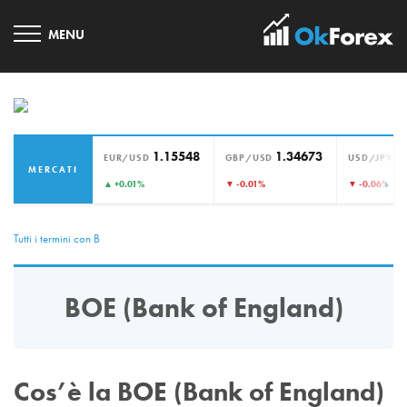
1.15548
1.34673
1
EUR/USD
GBP/USD
USD/JPY
MERCATI
›
▲ +0.01%
▼ -0.01%
▼ -0.06%
Tutti i termini con B
BOE (Bank of England)
Cos’è la BOE (Bank of England)