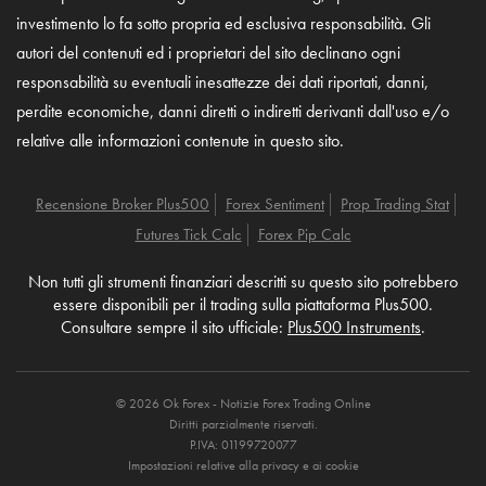
investimento lo fa sotto propria ed esclusiva responsabilità. Gli
autori del contenuti ed i proprietari del sito declinano ogni
responsabilità su eventuali inesattezze dei dati riportati, danni,
perdite economiche, danni diretti o indiretti derivanti dall'uso e/o
relative alle informazioni contenute in questo sito.
Recensione Broker Plus500
Forex Sentiment
Prop Trading Stat
Futures Tick Calc
Forex Pip Calc
Non tutti gli strumenti finanziari descritti su questo sito potrebbero
essere disponibili per il trading sulla piattaforma Plus500.
Consultare sempre il sito ufficiale:
Plus500 Instruments
.
© 2026 Ok Forex - Notizie Forex Trading Online
Diritti parzialmente riservati.
P.IVA: 01199720077
Impostazioni relative alla privacy e ai cookie