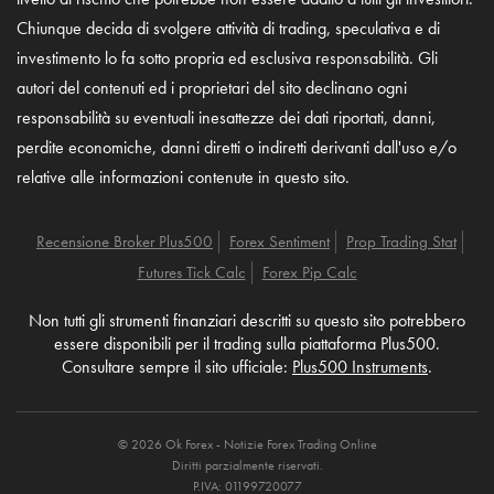
Chiunque decida di svolgere attività di trading, speculativa e di
investimento lo fa sotto propria ed esclusiva responsabilità. Gli
autori del contenuti ed i proprietari del sito declinano ogni
responsabilità su eventuali inesattezze dei dati riportati, danni,
perdite economiche, danni diretti o indiretti derivanti dall'uso e/o
relative alle informazioni contenute in questo sito.
Recensione Broker Plus500
Forex Sentiment
Prop Trading Stat
Futures Tick Calc
Forex Pip Calc
Non tutti gli strumenti finanziari descritti su questo sito potrebbero
essere disponibili per il trading sulla piattaforma Plus500.
Consultare sempre il sito ufficiale:
Plus500 Instruments
.
© 2026 Ok Forex - Notizie Forex Trading Online
Diritti parzialmente riservati.
P.IVA: 01199720077