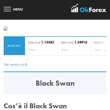
1.15582
1.34916
1
EUR/USD
GBP/USD
USD/JPY
MERCATI
›
Chiuso
Chiuso
Chiuso
Tutti i termini con B
Black Swan
Cos’è il Black Swan