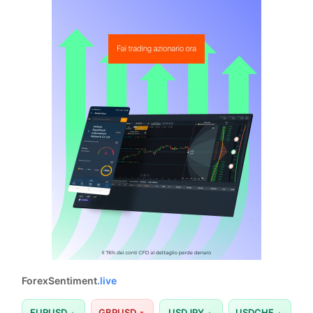
ForexSentiment
.live
EURUSD
GBPUSD
USDJPY
USDCHF