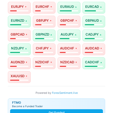
EURJPY
EURCHF
EURAUD
EURCAD
EURNZD
GBPJPY
GBPCHF
GBPAUD
GBPCAD
GBPNZD
AUDJPY
CADJPY
NZDJPY
CHFJPY
AUDCHF
AUDCAD
AUDNZD
NZDCHF
NZDCAD
CADCHF
XAUUSD
Powered by
ForexSentiment.live
FTMO
Become a Funded Trader
Get Funded