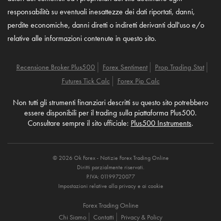
responsabilità su eventuali inesattezze dei dati riportati, danni,
perdite economiche, danni diretti o indiretti derivanti dall'uso e/o
relative alle informazioni contenute in questo sito.
Recensione Broker Plus500
Forex Sentiment
Prop Trading Stat
Futures Tick Calc
Forex Pip Calc
Non tutti gli strumenti finanziari descritti su questo sito potrebbero
essere disponibili per il trading sulla piattaforma Plus500.
Consultare sempre il sito ufficiale:
Plus500 Instruments
.
© 2026 Ok Forex - Notizie Forex Trading Online
Diritti parzialmente riservati.
P.IVA: 01199720077
Impostazioni relative alla privacy e ai cookie
Forex Trading Online
Chi Siamo
Contatti
Privacy & Policy