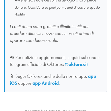
Avvertenza: l’80% dei conti al dettaglio in CFD perde
denaro. Considera se puoi permetterti di correre questo
rischio.
I conti demo sono gratuiti e illimitati: utili per
prendere dimestichezza con i mercati prima di
operare con denaro reale.
📲
Per notizie e aggiornamenti, seguici sul canale
Telegram ufficiale di OkForex:
@okforexit
📱
Segui OkForex anche dalla nostra app:
app
iOS
oppure
app Android
.
OKFOREX È ANCHE SU IOS E ANDROID