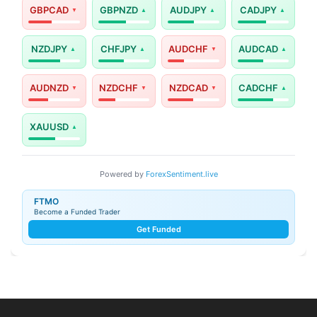
GBPCAD
GBPNZD
AUDJPY
CADJPY
NZDJPY
CHFJPY
AUDCHF
AUDCAD
AUDNZD
NZDCHF
NZDCAD
CADCHF
XAUUSD
Powered by
ForexSentiment.live
FTMO
Become a Funded Trader
Get Funded