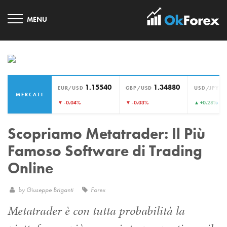
1.15540
1.34880
1
EUR/USD
GBP/USD
USD/JPY
MERCATI
›
▼ -0.04%
▼ -0.03%
▲ +0.28%
Scopriamo Metatrader: Il Più
Famoso Software di Trading
Online
by
Giuseppe Briganti
Forex
Metatrader è con tutta probabilità la