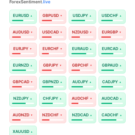
ForexSentiment
.live
EURUSD
GBPUSD
USDJPY
USDCHF
AUDUSD
USDCAD
NZDUSD
EURGBP
EURJPY
EURCHF
EURAUD
EURCAD
EURNZD
GBPJPY
GBPCHF
GBPAUD
GBPCAD
GBPNZD
AUDJPY
CADJPY
NZDJPY
CHFJPY
AUDCHF
AUDCAD
AUDNZD
NZDCHF
NZDCAD
CADCHF
XAUUSD