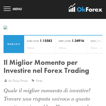
1.15582
1.34916
1
EUR/USD
GBP/USD
USD/JPY
MERCATI
›
Chiuso
Chiuso
Chiuso
Il Miglior Momento per
Investire nel Forex Trading
by
Giusy Pirosa
Forex
Quale il miglior momento di investire?
Trovare una risposta univoca a questo