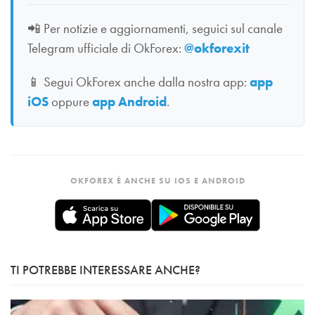
📲
Per notizie e aggiornamenti, seguici sul canale
Telegram ufficiale di OkForex:
@okforexit
📱
Segui OkForex anche dalla nostra app:
app
iOS
oppure
app Android
.
OKFOREX È ANCHE SU IOS E ANDROID
TI POTREBBE INTERESSARE ANCHE?