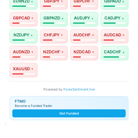
EURNZD
GBPJPY
GBPCHF
GBPAUD
GBPCAD
GBPNZD
AUDJPY
CADJPY
NZDJPY
CHFJPY
AUDCHF
AUDCAD
AUDNZD
NZDCHF
NZDCAD
CADCHF
XAUUSD
Powered by
ForexSentiment.live
FTMO
Become a Funded Trader
Get Funded