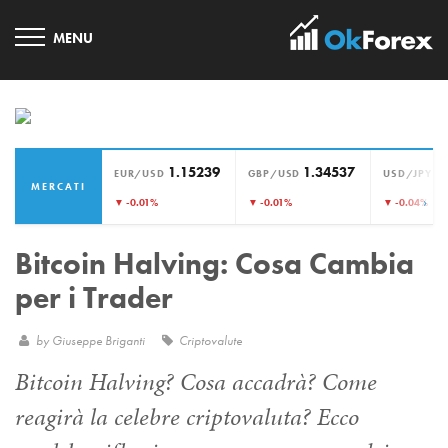
1.15239
1.34537
1
EUR/USD
GBP/USD
USD/JPY
MERCATI
›
▼ -0.01%
▼ -0.01%
▼ -0.04%
Bitcoin Halving: Cosa Cambia
per i Trader
by
Giuseppe Briganti
Criptovalute
Bitcoin Halving? Cosa accadrà? Come
reagirà la celebre criptovaluta? Ecco