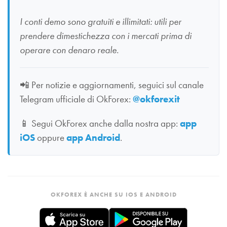
I conti demo sono gratuiti e illimitati: utili per
prendere dimestichezza con i mercati prima di
operare con denaro reale.
📲
Per notizie e aggiornamenti, seguici sul canale
Telegram ufficiale di OkForex:
@okforexit
📱
Segui OkForex anche dalla nostra app:
app
iOS
oppure
app Android
.
OKFOREX È ANCHE SU IOS E ANDROID