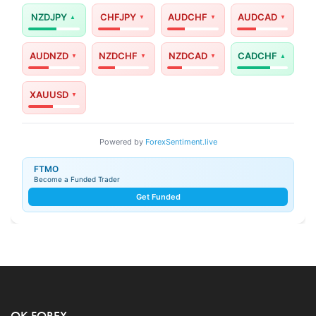
NZDJPY
CHFJPY
AUDCHF
AUDCAD
AUDNZD
NZDCHF
NZDCAD
CADCHF
XAUUSD
Powered by
ForexSentiment.live
FTMO
Become a Funded Trader
Get Funded
OK FOREX