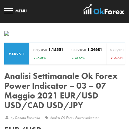
1.15551
1.34681
1
EUR/USD
GBP/USD
USD/JPY
MERCATI
›
▲ +0.01%
▲ +0.00%
▼ -0.04%
Analisi Settimanale Ok Forex
Power Indicator – 03 – 07
Maggio 2021 EUR/USD
USD/CAD USD/JPY
by
Donato Rossiello
Analisi Ok Forex Power Indicator