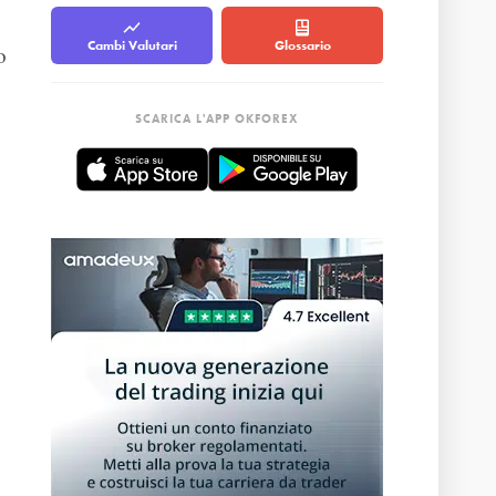
Cambi Valutari
Glossario
o
SCARICA L'APP OKFOREX