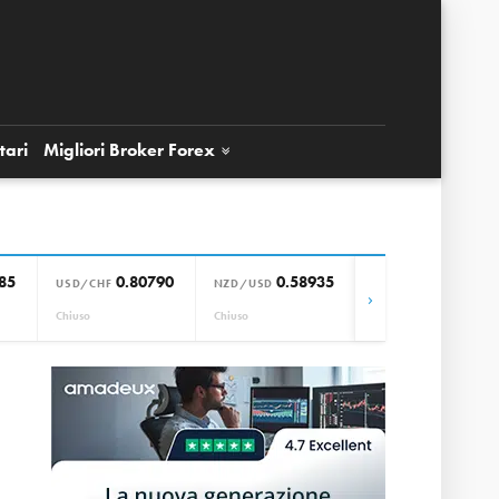
tari
Migliori Broker
Forex
85
0.80790
0.58935
0.85664
USD/CHF
NZD/USD
EUR/GBP
›
Chiuso
Chiuso
Chiuso