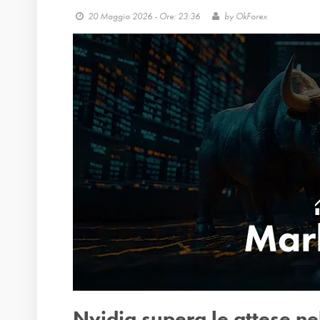
20 Maggio 2026 - Ore: 23:36
by
OkForex
Nvidia supera le attese ne