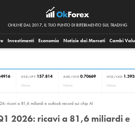
ONLINE DAL 2017, IL TUO PUNTO DI RIFERIMENTO SUL TRADING
te
Investimenti
Economia
Notizie dai Mercati
Cambi Valu
34916
157.814
0.70669
1.393
USD/JPY
AUD/USD
USD/CAD
Chiuso
Chiuso
Chiuso
6: ricavi a 81,6 miliardi e outlook record sui chip AI
Q1 2026: ricavi a 81,6 miliardi e