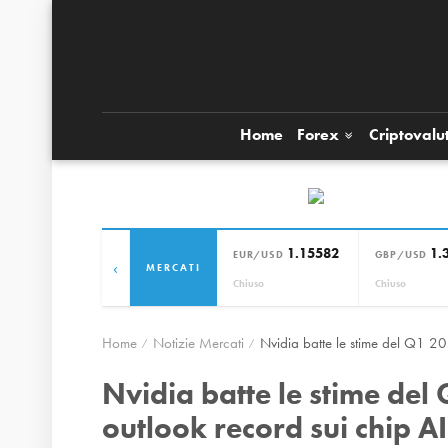
Home
Forex
Criptovalu
1.15582
1.
EUR/USD
GBP/USD
‹
MERCATI
Chiuso
Chiuso
Home
Notizie Mercati
Nvidia batte le stime del Q1 202
Nvidia batte le stime del 
outlook record sui chip AI