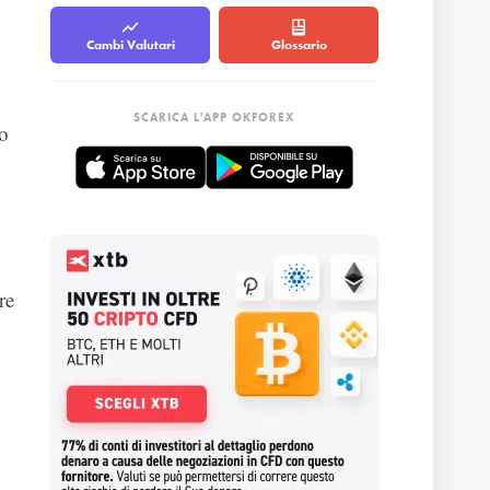
Cambi Valutari
Glossario
SCARICA L'APP OKFOREX
o
n
re