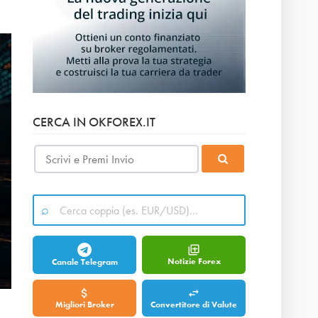
CERCA IN OKFOREX.IT
Notizie Forex
Canale Telegram
Migliori Broker
Convertitore di Valute