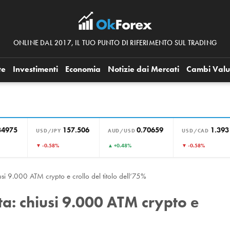
ONLINE DAL 2017, IL TUO PUNTO DI RIFERIMENTO SUL TRADING
te
Investimenti
Economia
Notizie dai Mercati
Cambi Valu
34975
157.506
0.70659
1.393
USD/JPY
AUD/USD
USD/CAD
▼ -0.58%
▲ +0.48%
▼ -0.58%
usi 9.000 ATM crypto e crollo del titolo dell’75%
ta: chiusi 9.000 ATM crypto e