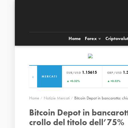
Home
Forex
Criptovalu
1.15615
1.
EUR/USD
GBP/USD
‹
MERCATI
▲ +0.32%
▲ +0.32%
Home
Notizie Mercati
Bitcoin Depot in bancarotta: chi
Bitcoin Depot in bancarot
crollo del titolo dell’75%