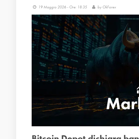
19 Maggio 2026 - Ore: 18:35
by
OkForex
Bitcoin Depot dichiara ban