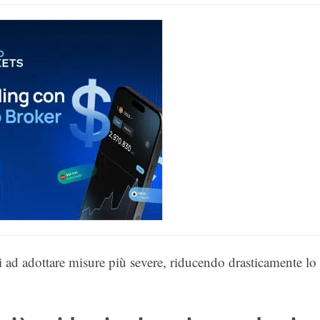
i ad adottare misure più severe, riducendo drasticamente lo