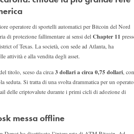
merica
ore operatore di sportelli automatici per Bitcoin del Nord
Chapter 11
ia di protezione fallimentare ai sensi del
press
trict of Texas. La società, con sede ad Atlanta, ha
e attività e alla vendita degli asset.
3 dollari a circa 0,75 dollari
el titolo, sceso da circa
, co
ola seduta. Si tratta di una svolta drammatica per un operato
il delle criptovalute durante i primi cicli di adozione di
osk messa offline
n Depot ha disattivato l’intera rete di ATM Bitcoin. Ad