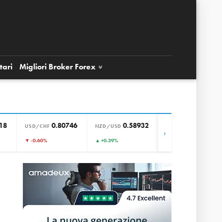
tari
Migliori Broker
Forex
18
0.80746
0.58932
0.85657
USD/CHF
NZD/USD
EUR/GBP
›
▼ -0.60%
▲ +0.39%
▼ +0.00%