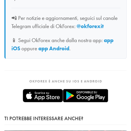
📲
Per notizie e aggiornamenti, seguici sul canale
Telegram ufficiale di OkForex:
@okforexit
📱
Segui OkForex anche dalla nostra app:
app
iOS
oppure
app Android
.
OKFOREX È ANCHE SU IOS E ANDROID
TI POTREBBE INTERESSARE ANCHE?