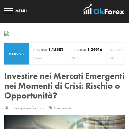
1.15582
1.34916
1
EUR/USD
GBP/USD
USD/JPY
MERCATI
›
Chiuso
Chiuso
Chiuso
Investire nei Mercati Emergenti
nei Momenti di Crisi: Rischio o
Opportunità?
by
Jacqueline Facconti
Investimenti