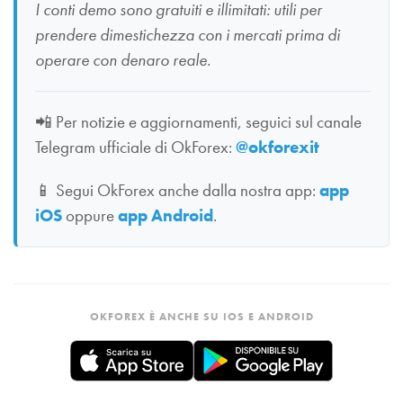
I conti demo sono gratuiti e illimitati: utili per
prendere dimestichezza con i mercati prima di
operare con denaro reale.
📲
Per notizie e aggiornamenti, seguici sul canale
Telegram ufficiale di OkForex:
@okforexit
📱
Segui OkForex anche dalla nostra app:
app
iOS
oppure
app Android
.
OKFOREX È ANCHE SU IOS E ANDROID