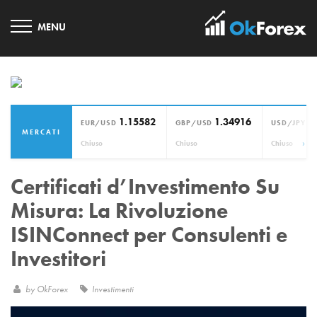
1.15582
1.34916
1
EUR/USD
GBP/USD
USD/JPY
MERCATI
›
Chiuso
Chiuso
Chiuso
Certificati d’Investimento Su
Misura: La Rivoluzione
ISINConnect per Consulenti e
Investitori
by
OkForex
Investimenti