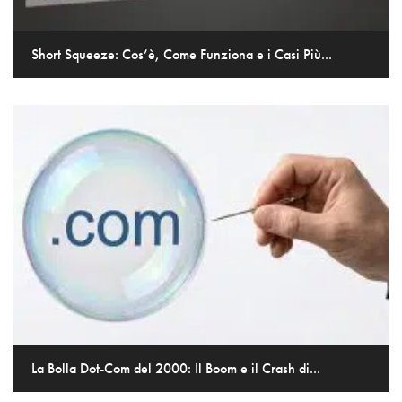
Short Squeeze: Cos’è, Come Funziona e i Casi Più...
La Bolla Dot-Com del 2000: Il Boom e il Crash di...