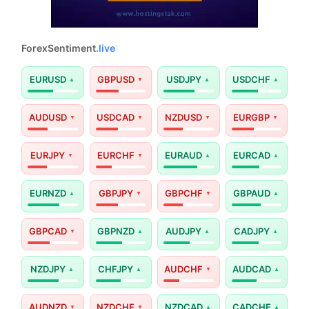
ForexSentiment
.live
EURUSD
GBPUSD
USDJPY
USDCHF
AUDUSD
USDCAD
NZDUSD
EURGBP
EURJPY
EURCHF
EURAUD
EURCAD
EURNZD
GBPJPY
GBPCHF
GBPAUD
GBPCAD
GBPNZD
AUDJPY
CADJPY
NZDJPY
CHFJPY
AUDCHF
AUDCAD
AUDNZD
NZDCHF
NZDCAD
CADCHF