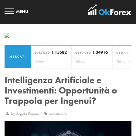
1.15582
1.34916
1
EUR/USD
GBP/USD
USD/JPY
MERCATI
›
Chiuso
Chiuso
Chiuso
Intelligenza Artificiale e
Investimenti: Opportunità o
Trappola per Ingenui?
by
Angelo Papale
Investimenti