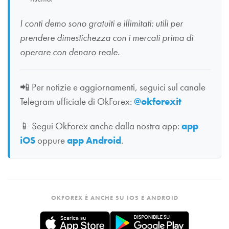
I conti demo sono gratuiti e illimitati: utili per
prendere dimestichezza con i mercati prima di
operare con denaro reale.
📲
Per notizie e aggiornamenti, seguici sul canale
Telegram ufficiale di OkForex:
@okforexit
📱
Segui OkForex anche dalla nostra app:
app
iOS
oppure
app Android
.
OKFOREX È ANCHE SU IOS E ANDROID