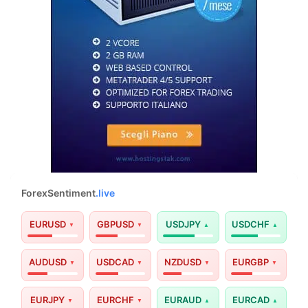
ForexSentiment
.live
EURUSD
GBPUSD
USDJPY
USDCHF
AUDUSD
USDCAD
NZDUSD
EURGBP
EURJPY
EURCHF
EURAUD
EURCAD