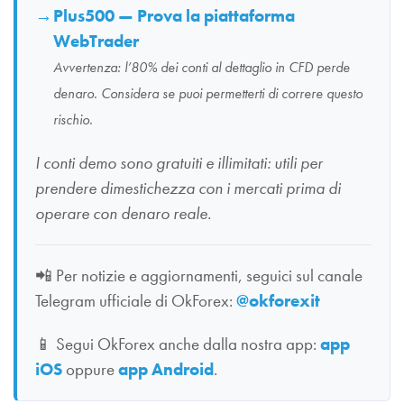
Plus500 — Prova la piattaforma
WebTrader
Avvertenza: l’80% dei conti al dettaglio in CFD perde
denaro. Considera se puoi permetterti di correre questo
rischio.
I conti demo sono gratuiti e illimitati: utili per
prendere dimestichezza con i mercati prima di
operare con denaro reale.
📲
Per notizie e aggiornamenti, seguici sul canale
Telegram ufficiale di OkForex:
@okforexit
📱
Segui OkForex anche dalla nostra app:
app
iOS
oppure
app Android
.