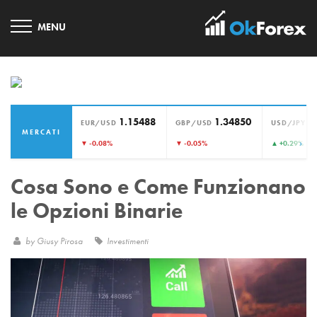
1.15488
1.34850
1
EUR/USD
GBP/USD
USD/JPY
MERCATI
›
▼ -0.08%
▼ -0.05%
▲ +0.29%
Cosa Sono e Come Funzionano
le Opzioni Binarie
by
Giusy Pirosa
Investimenti