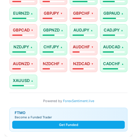
EURNZD
GBPJPY
GBPCHF
GBPAUD
GBPCAD
GBPNZD
AUDJPY
CADJPY
NZDJPY
CHFJPY
AUDCHF
AUDCAD
AUDNZD
NZDCHF
NZDCAD
CADCHF
XAUUSD
Powered by
ForexSentiment.live
FTMO
Become a Funded Trader
Get Funded