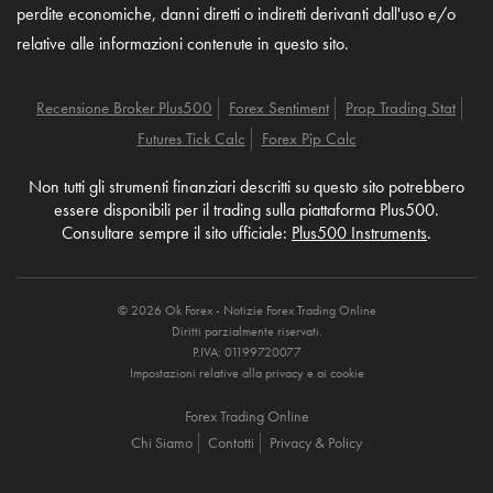
perdite economiche, danni diretti o indiretti derivanti dall'uso e/o
relative alle informazioni contenute in questo sito.
Recensione Broker Plus500
Forex Sentiment
Prop Trading Stat
Futures Tick Calc
Forex Pip Calc
Non tutti gli strumenti finanziari descritti su questo sito potrebbero
essere disponibili per il trading sulla piattaforma Plus500.
Consultare sempre il sito ufficiale:
Plus500 Instruments
.
© 2026 Ok Forex - Notizie Forex Trading Online
Diritti parzialmente riservati.
P.IVA: 01199720077
Impostazioni relative alla privacy e ai cookie
Forex Trading Online
Chi Siamo
Contatti
Privacy & Policy