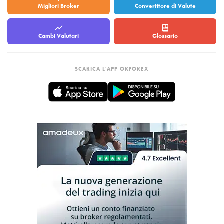
Migliori Broker
Convertitore di Valute
Cambi Valutari
Glossario
SCARICA L'APP OKFOREX