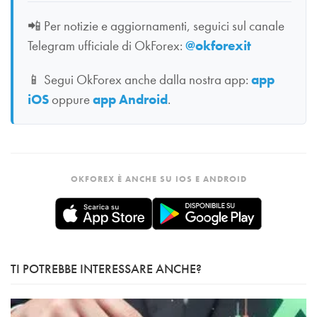
📲
Per notizie e aggiornamenti, seguici sul canale
Telegram ufficiale di OkForex:
@okforexit
📱
Segui OkForex anche dalla nostra app:
app
iOS
oppure
app Android
.
OKFOREX È ANCHE SU IOS E ANDROID
TI POTREBBE INTERESSARE ANCHE?