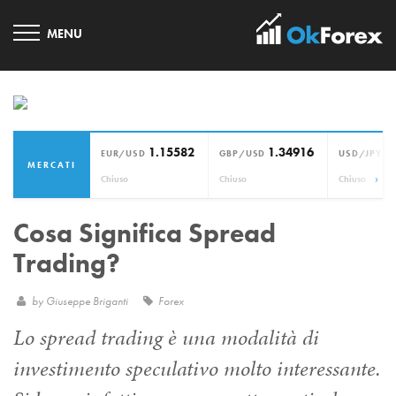
1.15582
1.34916
1
EUR/USD
GBP/USD
USD/JPY
MERCATI
›
Chiuso
Chiuso
Chiuso
Cosa Significa Spread
Trading?
by
Giuseppe Briganti
Forex
Lo spread trading è una modalità di
investimento speculativo molto interessante.