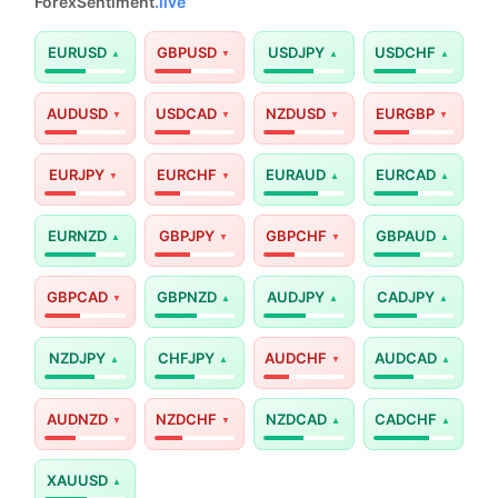
ForexSentiment
.live
EURUSD
GBPUSD
USDJPY
USDCHF
AUDUSD
USDCAD
NZDUSD
EURGBP
EURJPY
EURCHF
EURAUD
EURCAD
EURNZD
GBPJPY
GBPCHF
GBPAUD
GBPCAD
GBPNZD
AUDJPY
CADJPY
NZDJPY
CHFJPY
AUDCHF
AUDCAD
AUDNZD
NZDCHF
NZDCAD
CADCHF
XAUUSD