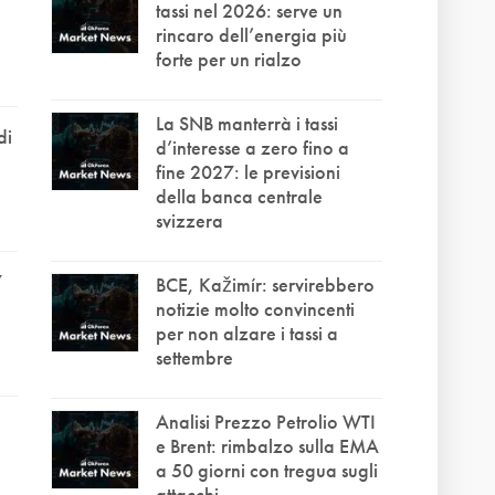
tassi nel 2026: serve un
e
rincaro dell’energia più
forte per un rialzo
La SNB manterrà i tassi
di
d’interesse a zero fino a
fine 2027: le previsioni
della banca centrale
svizzera
7
BCE, Kažimír: servirebbero
notizie molto convincenti
per non alzare i tassi a
settembre
Analisi Prezzo Petrolio WTI
e Brent: rimbalzo sulla EMA
a 50 giorni con tregua sugli
attacchi