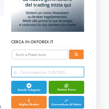
CERCA IN OKFOREX.IT
Notizie Forex
Canale Telegram
Migliori Broker
Convertitore di Valute
i.