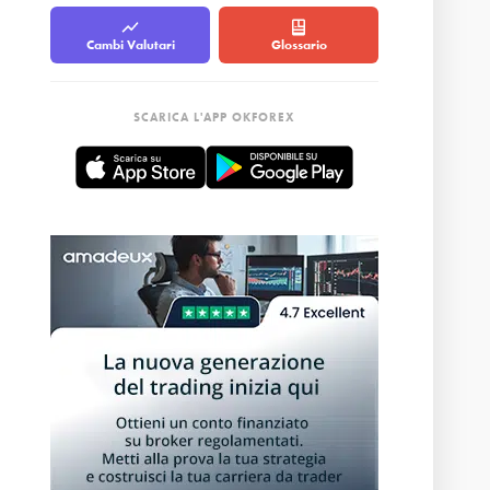
Cambi Valutari
Glossario
SCARICA L'APP OKFOREX