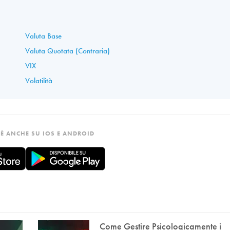
Valuta Base
Valuta Quotata (Contraria)
VIX
Volatilità
È ANCHE SU IOS E ANDROID
Come Gestire Psicologicamente i