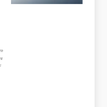
ro
re
F