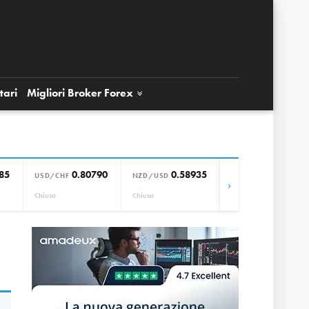
tari
Migliori Broker
Forex
85
0.80790
0.58935
0.85664
USD/CHF
NZD/USD
EUR/GBP
›
Chiuso
Chiuso
Chiuso