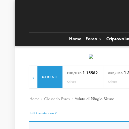
Home
Forex
Criptovalu
1.15582
1.
EUR/USD
GBP/USD
‹
MERCATI
Chiuso
Chiuso
Home
Glossario Forex
Valuta di Rifugio Sicuro
Tutti i termini con V