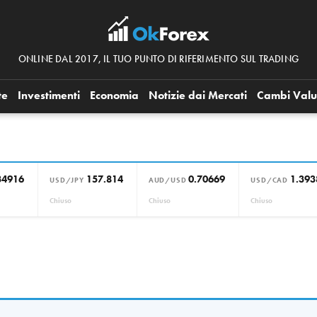
ONLINE DAL 2017, IL TUO PUNTO DI RIFERIMENTO SUL TRADING
te
Investimenti
Economia
Notizie dai Mercati
Cambi Valu
34916
157.814
0.70669
1.393
USD/JPY
AUD/USD
USD/CAD
Chiuso
Chiuso
Chiuso