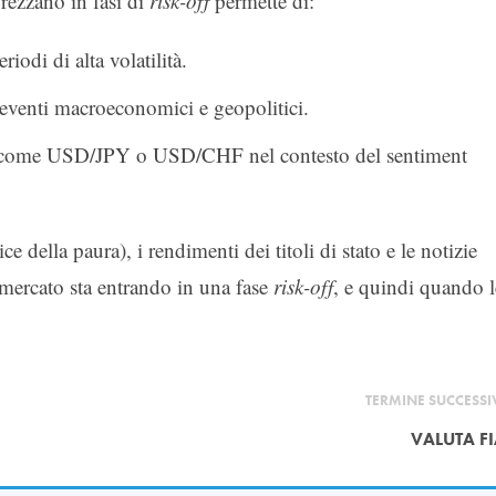
prezzano in fasi di
risk-off
permette di:
iodi di alta volatilità.
a eventi macroeconomici e geopolitici.
ie come USD/JPY o USD/CHF nel contesto del sentiment
 della paura), i rendimenti dei titoli di stato e le notizie
l mercato sta entrando in una fase
risk-off
, e quindi quando l
TERMINE SUCCESS
VALUTA FI