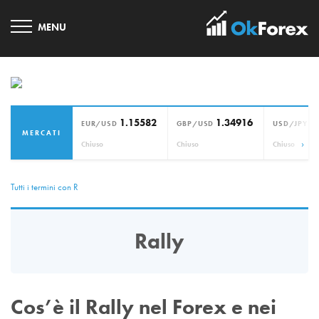
1.15582
1.34916
1
EUR/USD
GBP/USD
USD/JPY
MERCATI
›
Chiuso
Chiuso
Chiuso
Tutti i termini con R
Rally
Cos’è il Rally nel Forex e nei