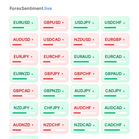
ForexSentiment
.live
EURUSD
GBPUSD
USDJPY
USDCHF
AUDUSD
USDCAD
NZDUSD
EURGBP
EURJPY
EURCHF
EURAUD
EURCAD
EURNZD
GBPJPY
GBPCHF
GBPAUD
GBPCAD
GBPNZD
AUDJPY
CADJPY
NZDJPY
CHFJPY
AUDCHF
AUDCAD
AUDNZD
NZDCHF
NZDCAD
CADCHF