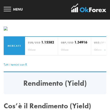
1.15582
1.34916
1
EUR/USD
GBP/USD
USD/JPY
MERCATI
›
Chiuso
Chiuso
Chiuso
Tutti i termini con R
Rendimento (Yield)
Cos’è il Rendimento (Yield)