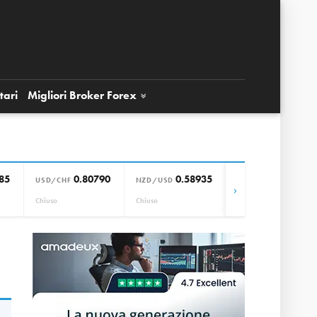
tari
Migliori Broker
Forex
85
0.80790
0.58935
0.85664
USD/CHF
NZD/USD
EUR/GBP
›
Chiuso
Chiuso
Chiuso