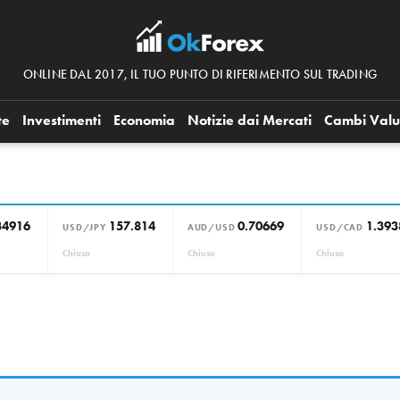
ONLINE DAL 2017, IL TUO PUNTO DI RIFERIMENTO SUL TRADING
te
Investimenti
Economia
Notizie dai Mercati
Cambi Valu
34916
157.814
0.70669
1.393
USD/JPY
AUD/USD
USD/CAD
Chiuso
Chiuso
Chiuso