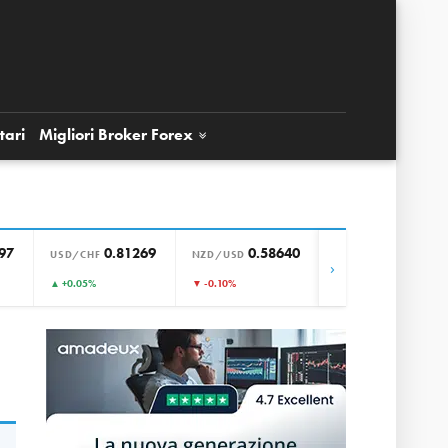
tari
Migliori Broker
Forex
97
0.81269
0.58640
0.85651
USD/CHF
NZD/USD
EUR/GBP
›
▲ +0.05%
▼ -0.10%
▼ -0.01%