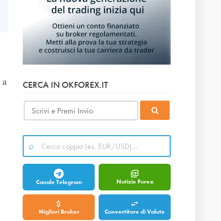
 a
CERCA IN OKFOREX.IT
Notizie Forex
Canale Telegram
Migliori Broker
Convertitore di Valute