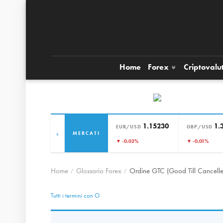
Home
Forex
Criptovalu
1.15230
1.
EUR/USD
GBP/USD
‹
MERCATI
▼ -0.02%
▼ -0.01%
Home
Glossario Forex
Ordine GTC (Good Till Cancell
Tutti i termini con O