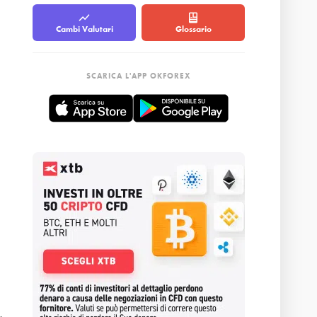
Cambi Valutari
Glossario
SCARICA L'APP OKFOREX