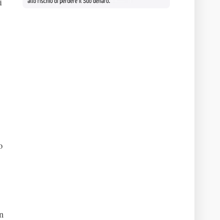
i
o
in