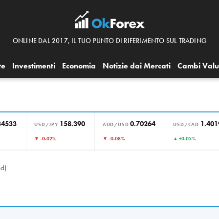
ONLINE DAL 2017, IL TUO PUNTO DI RIFERIMENTO SUL TRADING
te
Investimenti
Economia
Notizie dai Mercati
Cambi Valu
34533
158.390
0.70264
1.401
USD/JPY
AUD/USD
USD/CAD
▼ -0.02%
▼ -0.08%
▲ +0.05%
ed)