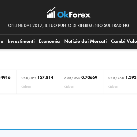
ONLINE DAL 2017, IL TUO PUNTO DI RIFERIMENTO SUL TRADING
te
Investimenti
Economia
Notizie dai Mercati
Cambi Valu
34916
157.814
0.70669
1.393
USD/JPY
AUD/USD
USD/CAD
Chiuso
Chiuso
Chiuso