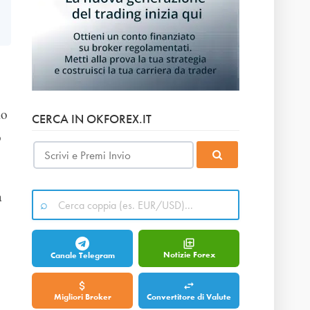
io
CERCA IN OKFOREX.IT
o
a
Notizie Forex
Canale Telegram
Migliori Broker
Convertitore di Valute