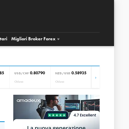
tari
Migliori Broker
Forex
85
0.80790
0.58935
0.85664
USD/CHF
NZD/USD
EUR/GBP
›
Chiuso
Chiuso
Chiuso