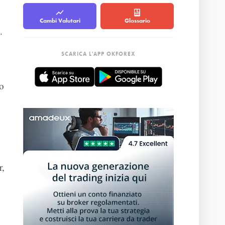
Cambi Valutari
Glossario
.
SCARICA L'APP OKFOREX
o
r,