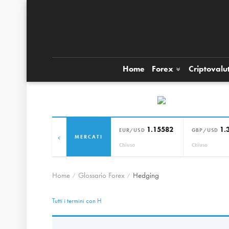
Home
Forex
Criptovalu
1.15582
1.
EUR/USD
GBP/USD
‹
MERCATI
Chiuso
Chiuso
Home
Glossario Forex
Hedging
Tutti i termini con H