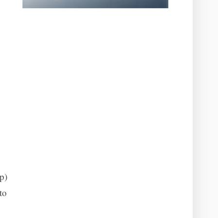
p)
to