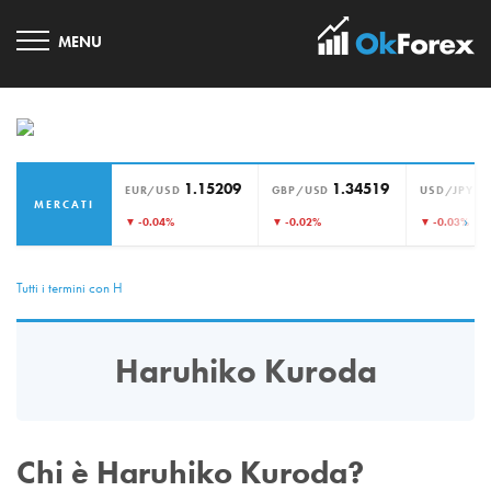
1.15209
1.34519
1
EUR/USD
GBP/USD
USD/JPY
MERCATI
›
▼ -0.04%
▼ -0.02%
▼ -0.03%
Tutti i termini con H
Haruhiko Kuroda
Chi è Haruhiko Kuroda?