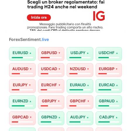
ForexSentiment
.live
EURUSD
GBPUSD
USDJPY
USDCHF
AUDUSD
USDCAD
NZDUSD
EURGBP
EURJPY
EURCHF
EURAUD
EURCAD
EURNZD
GBPJPY
GBPCHF
GBPAUD
GBPCAD
GBPNZD
AUDJPY
CADJPY