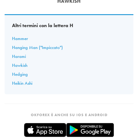
HAWKISH
Altri termini con la lettera H
Hammer
Hanging Man ("Impiccato")
Harami
Hawkish
Hedging
Heikin Ashi
OKFOREX È ANCHE SU IOS E ANDROID