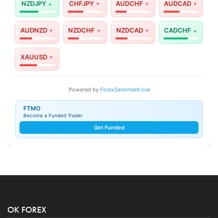
NZDJPY
CHFJPY
AUDCHF
AUDCAD
AUDNZD
NZDCHF
NZDCAD
CADCHF
XAUUSD
Powered by
ForexSentiment.live
FTMO
Become a Funded Trader
Get Funded
OK FOREX