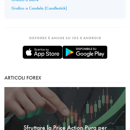
Grafico a Candela (Candlestick)
OKFOREX È ANCHE SU IOS E ANDROID
ARTICOLI FOREX
Sfruttare la Price Action Pura per