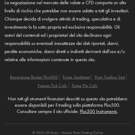
La negoziazione nel mercato delle valute e CFD comporta un alto
livello di rischio che potrebbe non essere adatto a tutti gli investitori.
Chiunque decida di svolgere attività di trading, speculativa e di
investimento lo fa sotto propria ed esclusiva responsabilità. Gli
autori del contenuti ed i proprietari del sito declinano ogni
responsabilità su eventuali inesattezze dei dati riportati, danni,
perdite economiche, danni diretti o indiretti derivanti dall'uso e/o
relative alle informazioni contenute in questo sito.
Recensione Broker Plus500
Forex Sentiment
Prop Trading Stat
Futures Tick Calc
Forex Pip Calc
Non tutti gli strumenti finanziari descritti su questo sito potrebbero
essere disponibili per il trading sulla piattaforma Plus500.
Consultare sempre il sito ufficiale:
Plus500 Instruments
.
© 2026 Ok Forex - Notizie Forex Trading Online