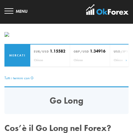
1.15582
1.34916
1
EUR/USD
GBP/USD
USD/JPY
MERCATI
›
Chiuso
Chiuso
Chiuso
Tutti i termini con G
Go Long
Cos’è il Go Long nel Forex?