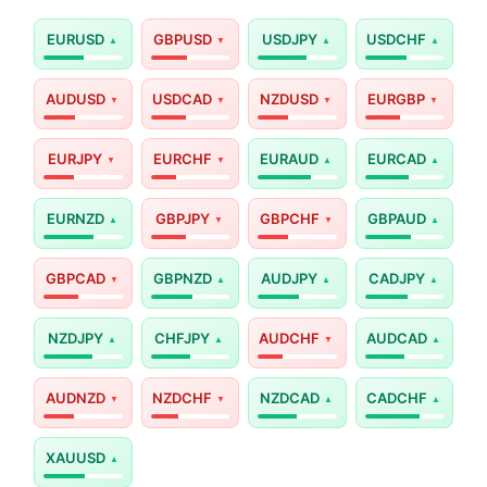
EURUSD
GBPUSD
USDJPY
USDCHF
AUDUSD
USDCAD
NZDUSD
EURGBP
EURJPY
EURCHF
EURAUD
EURCAD
EURNZD
GBPJPY
GBPCHF
GBPAUD
GBPCAD
GBPNZD
AUDJPY
CADJPY
NZDJPY
CHFJPY
AUDCHF
AUDCAD
AUDNZD
NZDCHF
NZDCAD
CADCHF
XAUUSD