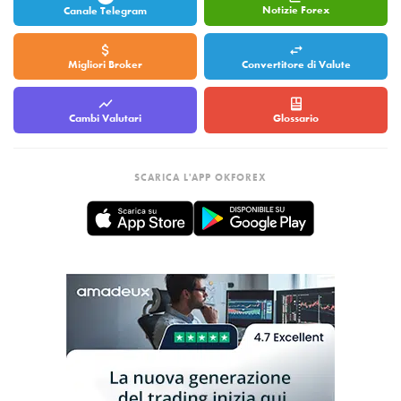
Notizie Forex
Canale Telegram
Migliori Broker
Convertitore di Valute
Cambi Valutari
Glossario
SCARICA L'APP OKFOREX