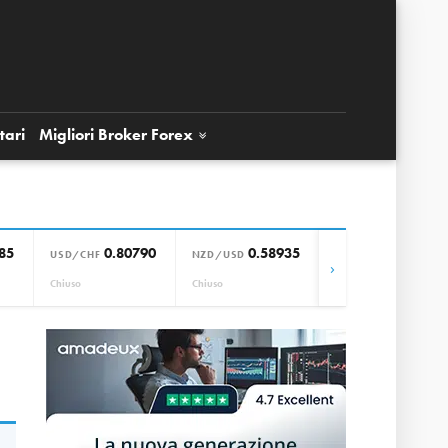
tari
Migliori Broker
Forex
85
0.80790
0.58935
0.85664
USD/CHF
NZD/USD
EUR/GBP
›
Chiuso
Chiuso
Chiuso