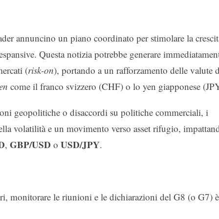
er annuncino un piano coordinato per stimolare la crescit
i espansive. Questa notizia potrebbe generare immediatamen
ercati (
risk-on
), portando a un rafforzamento delle valute d
ven
come il franco svizzero (CHF) o lo yen giapponese (JPY
oni geopolitiche o disaccordi su politiche commerciali, i
la volatilità e un movimento verso asset rifugio, impattan
D
GBP/USD
USD/JPY
,
o
.
ri, monitorare le riunioni e le dichiarazioni del G8 (o G7) è