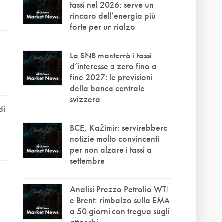
tassi nel 2026: serve un
rincaro dell’energia più
forte per un rialzo
La SNB manterrà i tassi
e
d’interesse a zero fino a
fine 2027: le previsioni
della banca centrale
svizzera
di
BCE, Kažimír: servirebbero
notizie molto convincenti
per non alzare i tassi a
settembre
7
Analisi Prezzo Petrolio WTI
e Brent: rimbalzo sulla EMA
a 50 giorni con tregua sugli
attacchi