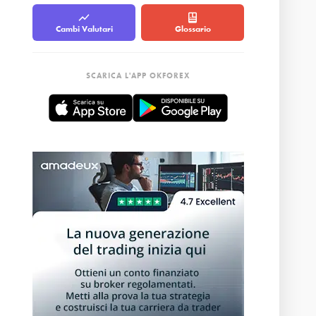
Cambi Valutari
Glossario
SCARICA L'APP OKFOREX