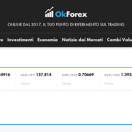
ONLINE DAL 2017, IL TUO PUNTO DI RIFERIMENTO SUL TRADING
te
Investimenti
Economia
Notizie dai Mercati
Cambi Valu
34916
157.814
0.70669
1.393
USD/JPY
AUD/USD
USD/CAD
Chiuso
Chiuso
Chiuso