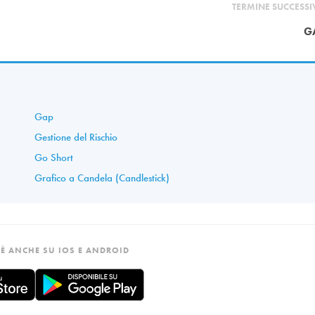
TERMINE SUCCESS
G
Gap
Gestione del Rischio
Go Short
Grafico a Candela (Candlestick)
È ANCHE SU IOS E ANDROID