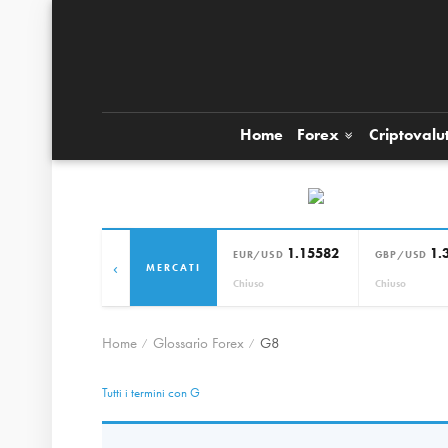
Home
Forex
Criptovalu
1.15582
1.
EUR/USD
GBP/USD
‹
MERCATI
Chiuso
Chiuso
Home
Glossario Forex
G8
Tutti i termini con G