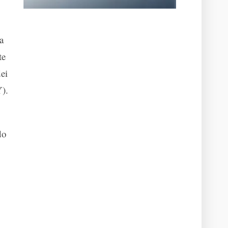
a
te
ei
).
do