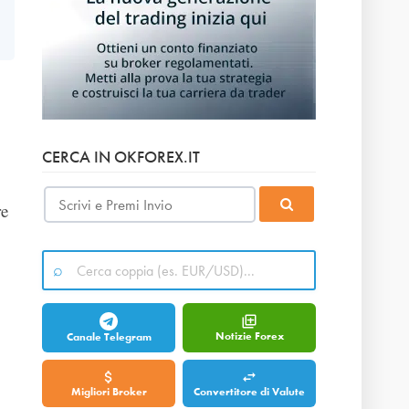
CERCA IN OKFOREX.IT
re
Notizie Forex
Canale Telegram
Migliori Broker
Convertitore di Valute