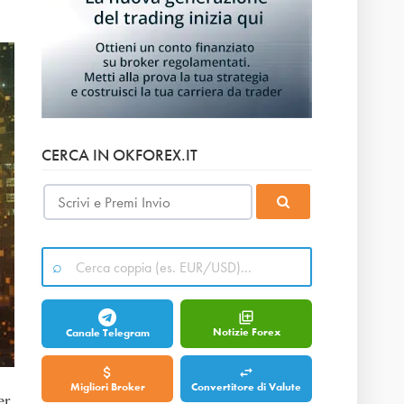
CERCA IN OKFOREX.IT
Notizie Forex
Canale Telegram
Migliori Broker
Convertitore di Valute
er