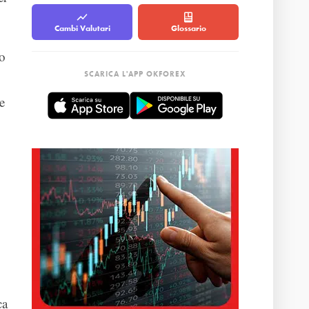
Cambi Valutari
Glossario
to
SCARICA L'APP OKFOREX
e
ca