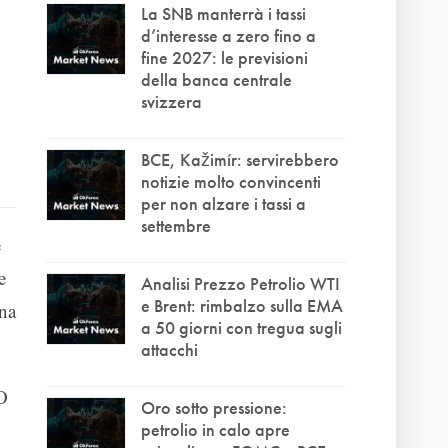
La SNB manterrà i tassi
d’interesse a zero fino a
fine 2027: le previsioni
della banca centrale
svizzera
BCE, Kažimír: servirebbero
notizie molto convincenti
per non alzare i tassi a
settembre
e
e
Analisi Prezzo Petrolio WTI
e Brent: rimbalzo sulla EMA
una
a 50 giorni con tregua sugli
attacchi
O
Oro sotto pressione:
petrolio in calo apre