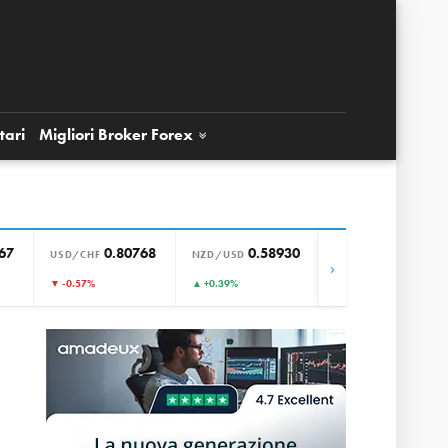
tari
Migliori Broker
Forex
67
0.80768
0.58930
0.85674
USD/CHF
NZD/USD
EUR/GBP
›
▼ -0.57%
▲ +0.39%
▲ +0.02%