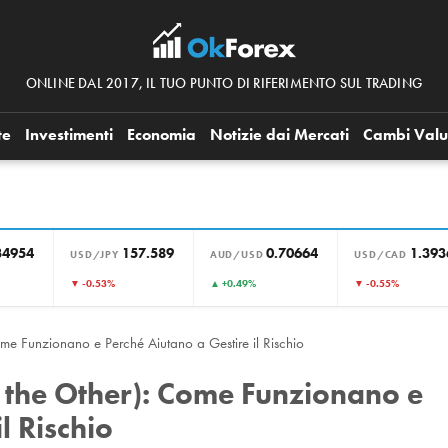
ONLINE DAL 2017, IL TUO PUNTO DI RIFERIMENTO SUL TRADING
te
Investimenti
Economia
Notizie dai Mercati
Cambi Valu
34954
157.589
0.70664
1.393
USD/JPY
AUD/USD
USD/CAD
▼ -0.53%
▲ +0.49%
▼ -0.55%
e Funzionano e Perché Aiutano a Gestire il Rischio
 the Other): Come Funzionano e
l Rischio