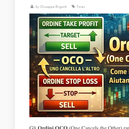
by
Giuseppe Briganti
Forex
Ordini OCO
Gli
(One Cancels the Other) rap