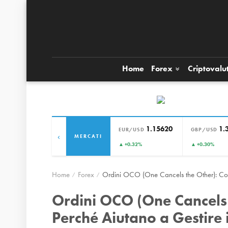
Home
Forex
Criptovalu
1.15620
1.
EUR/USD
GBP/USD
‹
MERCATI
▲ +0.32%
▲ +0.30%
Home
Forex
Ordini OCO (One Cancels the Other): Com
Ordini OCO (One Cancels
Perché Aiutano a Gestire i