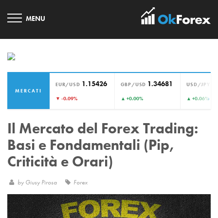
1.15426
1.34681
1
EUR/USD
GBP/USD
USD/JPY
MERCATI
›
▼ -0.09%
▲ +0.00%
▲ +0.06%
Il Mercato del Forex Trading:
Basi e Fondamentali (Pip,
Criticità e Orari)
by
Giusy Pirosa
Forex