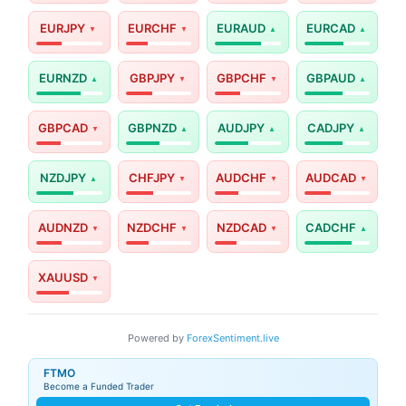
EURJPY
EURCHF
EURAUD
EURCAD
EURNZD
GBPJPY
GBPCHF
GBPAUD
GBPCAD
GBPNZD
AUDJPY
CADJPY
NZDJPY
CHFJPY
AUDCHF
AUDCAD
AUDNZD
NZDCHF
NZDCAD
CADCHF
XAUUSD
Powered by
ForexSentiment.live
FTMO
Become a Funded Trader