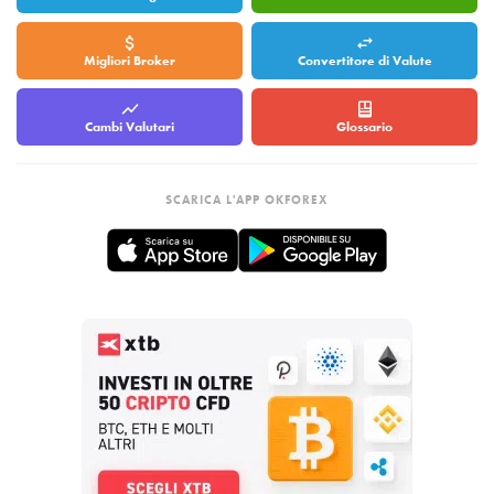
Migliori Broker
Convertitore di Valute
Cambi Valutari
Glossario
SCARICA L'APP OKFOREX