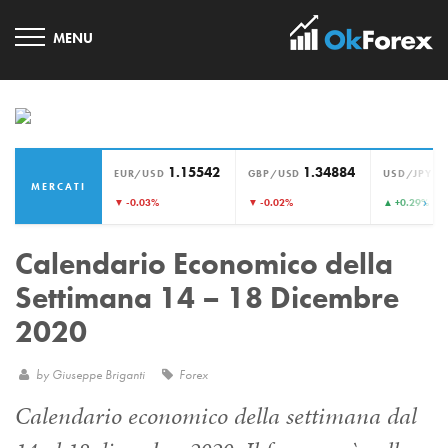
1.15542
1.34884
1
EUR/USD
GBP/USD
USD/JPY
MERCATI
›
▼ -0.03%
▼ -0.02%
▲ +0.29%
Calendario Economico della
Settimana 14 – 18 Dicembre
2020
by
Giuseppe Briganti
Forex
Calendario economico della settimana dal