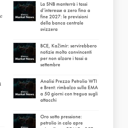
La SNB manterrà i tassi
d’interesse a zero fino a
 e
fine 2027: le previsioni
della banca centrale
svizzera
BCE, Kažimír: servirebbero
notizie molto convincenti
per non alzare i tassi a
settembre
Analisi Prezzo Petrolio WTI
i
e Brent: rimbalzo sulla EMA
a 50 giorni con tregua sugli
attacchi
Oro sotto pressione:
petrolio in calo apre