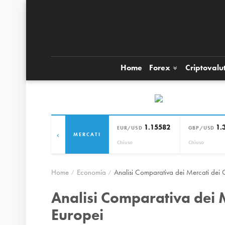
Home
Forex
Criptovalu
1.15582
1.
EUR/USD
GBP/USD
‹
MERCATI
Chiuso
Chiuso
Home
Economia
Analisi Comparativa dei Mercati dei C
Analisi Comparativa dei M
Europei