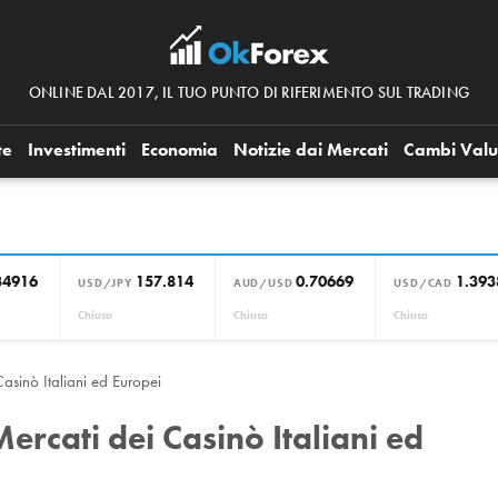
ONLINE DAL 2017, IL TUO PUNTO DI RIFERIMENTO SUL TRADING
te
Investimenti
Economia
Notizie dai Mercati
Cambi Valu
34916
157.814
0.70669
1.393
USD/JPY
AUD/USD
USD/CAD
Chiuso
Chiuso
Chiuso
asinò Italiani ed Europei
ercati dei Casinò Italiani ed