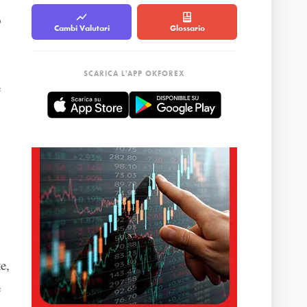
o
Cambi Valutari
Glossario
SCARICA L'APP OKFOREX
è
e,
e