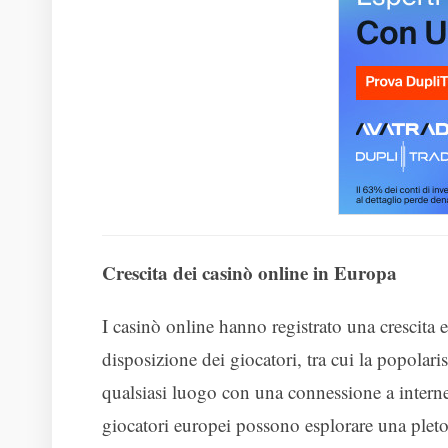
Crescita dei casinò online in Europa
I casinò online hanno registrato una crescita 
disposizione dei giocatori, tra cui la popolar
qualsiasi luogo con una connessione a internet 
giocatori europei possono esplorare una pleto