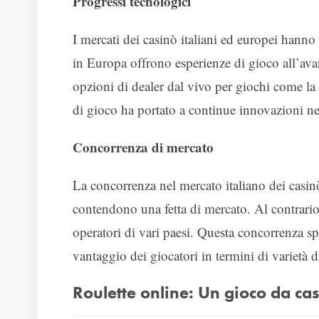
Progressi tecnologici
I mercati dei casinò italiani ed europei hanno 
in Europa offrono esperienze di gioco all’avan
opzioni di dealer dal vivo per giochi come la 
di gioco ha portato a continue innovazioni nel
Concorrenza di mercato
La concorrenza nel mercato italiano dei casinò
contendono una fetta di mercato. Al contrari
operatori di vari paesi. Questa concorrenza spi
vantaggio dei giocatori in termini di varietà 
Roulette online: Un gioco da ca