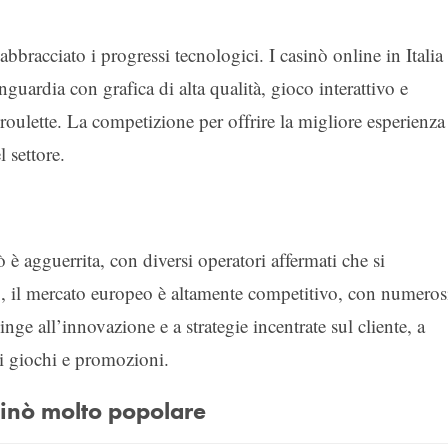
abbracciato i progressi tecnologici. I casinò online in Italia
guardia con grafica di alta qualità, gioco interattivo e
roulette. La competizione per offrire la migliore esperienza
 settore.
 è agguerrita, con diversi operatori affermati che si
o, il mercato europeo è altamente competitivo, con numeros
nge all’innovazione e a strategie incentrate sul cliente, a
di giochi e promozioni.
sinò molto popolare