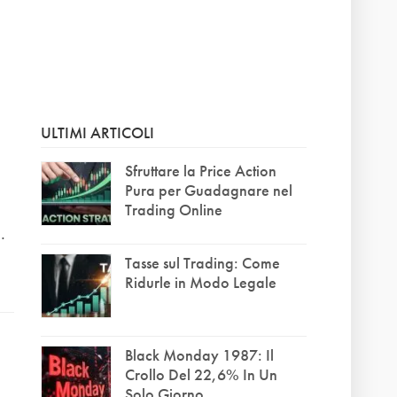
ULTIMI ARTICOLI
Sfruttare la Price Action
Pura per Guadagnare nel
Trading Online
.
Tasse sul Trading: Come
Ridurle in Modo Legale
Black Monday 1987: Il
Crollo Del 22,6% In Un
Solo Giorno