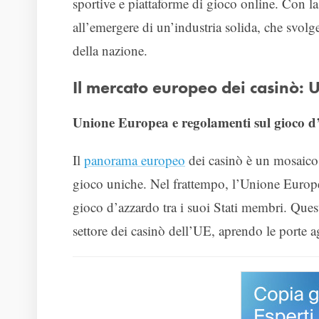
sportive e piattaforme di gioco online. Con la 
all’emergere di un’industria solida, che svol
della nazione.
Il mercato europeo dei casinò: 
Unione Europea e regolamenti sul gioco d
Il
panorama europeo
dei casinò è un mosaico 
gioco uniche. Nel frattempo, l’Unione Europea
gioco d’azzardo tra i suoi Stati membri. Quest
settore dei casinò dell’UE, aprendo le porte ag