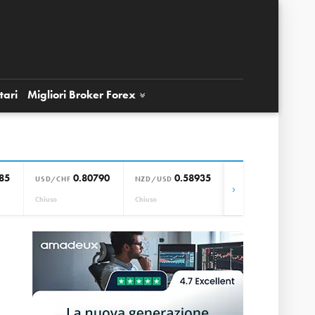
tari
Migliori Broker
Forex
85
0.80790
0.58935
0.85664
USD/CHF
NZD/USD
EUR/GBP
›
Chiuso
Chiuso
Chiuso