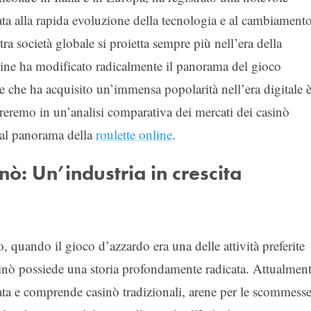
ata alla rapida evoluzione della tecnologia e al cambiament
ra società globale si proietta sempre più nell’era della
line ha modificato radicalmente il panorama del gioco
 che ha acquisito un’immensa popolarità nell’era digitale 
ntreremo in un’analisi comparativa dei mercati dei casinò
e al panorama della
roulette online
.
inò: Un’industria in crescita
quando il gioco d’azzardo era una delle attività preferite
inò possiede una storia profondamente radicata. Attualment
gata e comprende casinò tradizionali, arene per le scommess