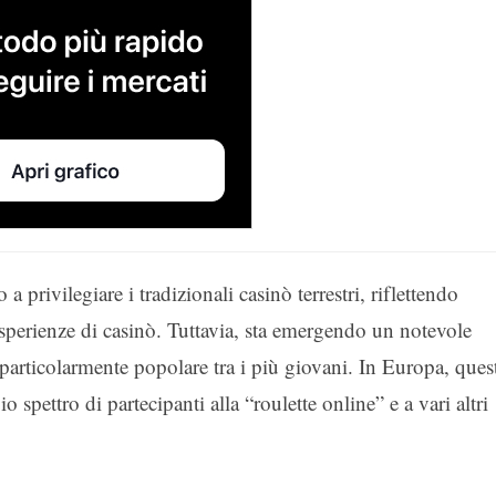
 privilegiare i tradizionali casinò terrestri, riflettendo
 esperienze di casinò. Tuttavia, sta emergendo un notevole
particolarmente popolare tra i più giovani. In Europa, ques
o spettro di partecipanti alla “roulette online” e a vari altri