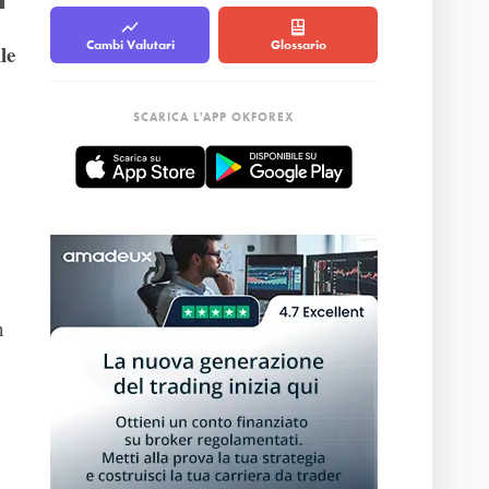
Cambi Valutari
Glossario
le
SCARICA L'APP OKFOREX
n