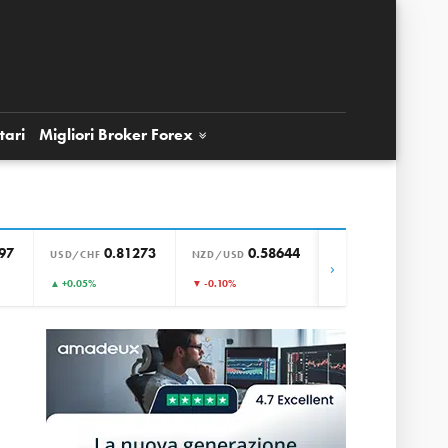
tari
Migliori Broker
Forex
97
0.81273
0.58644
0.85652
USD/CHF
NZD/USD
EUR/GBP
›
▲ +0.05%
▼ -0.10%
▼ -0.01%