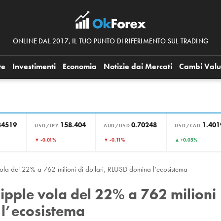
ONLINE DAL 2017, IL TUO PUNTO DI RIFERIMENTO SUL TRADING
te
Investimenti
Economia
Notizie dai Mercati
Cambi Valu
34519
158.404
0.70248
1.401
USD/JPY
AUD/USD
USD/CAD
▼ -0.01%
▼ -0.11%
▲ +0.05%
 vola del 22% a 762 milioni di dollari, RLUSD domina l’ecosistema
Ripple vola del 22% a 762 milioni
 l’ecosistema