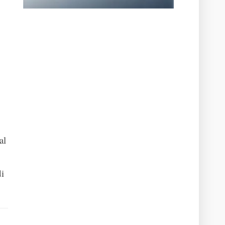
al
di