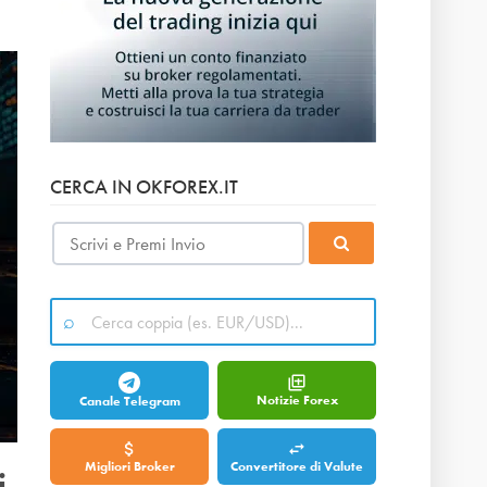
CERCA IN OKFOREX.IT
Notizie Forex
Canale Telegram
Migliori Broker
Convertitore di Valute
i