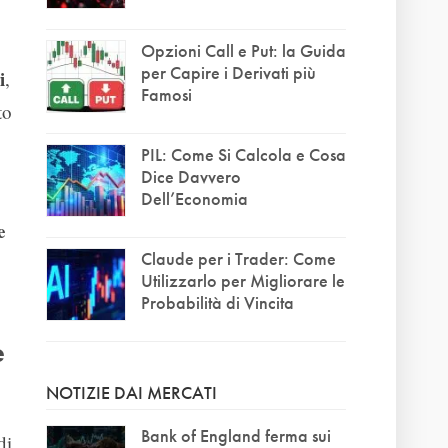
Opzioni Call e Put: la Guida
per Capire i Derivati più
i
,
Famosi
to
PIL: Come Si Calcola e Cosa
Dice Davvero
Dell’Economia
e
Claude per i Trader: Come
Utilizzarlo per Migliorare le
Probabilità di Vincita
e
NOTIZIE DAI MERCATI
Bank of England ferma sui
di