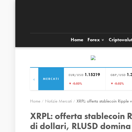
Home
Forex
Criptovalu
1.15219
1.
EUR/USD
GBP/USD
‹
MERCATI
▼ -0.03%
▼ -0.02%
Home
Notizie Mercati
XRPL: offerta stablecoin Ripple
XRPL: offerta stablecoin 
di dollari, RLUSD domina