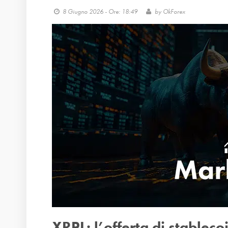
8 Giugno 2026 - Ore: 18:49
by
OkForex
XRPL: l’offerta di stableco