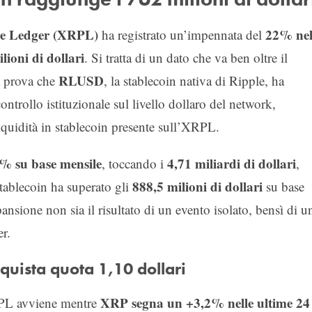
ple Ledger (XRPL)
22% nel
ha registrato un’impennata del
lioni di dollari
. Si tratta di un dato che va ben oltre il
RLUSD
la prova che
, la stablecoin nativa di Ripple, ha
ntrollo istituzionale sul livello dollaro del network,
iquidità in stablecoin presente sull’XRPL.
% su base mensile
4,71 miliardi di dollari
, toccando i
,
888,5 milioni di dollari
stablecoin ha superato gli
su base
nsione non sia il risultato di un evento isolato, bensì di u
er.
nquista quota 1,10 dollari
XRP segna un +3,2% nelle ultime 24
XRPL avviene mentre