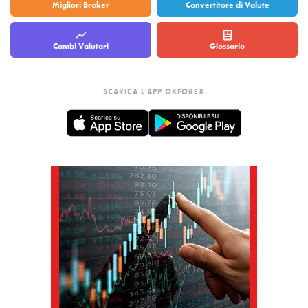
Migliori Broker
Convertitore di Valute
Cambi Valutari
Glossario
SCARICA L'APP OKFOREX