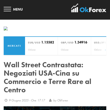
1.15582
1.34916
1
EUR/USD
GBP/USD
USD/JPY
MERCATI
›
Chiuso
Chiuso
Chiuso
Wall Street Contrastata:
Negoziati USA-Cina su
Commercio e Terre Rare al
Centro
9 Giugno 2025 - Ore: 17:17
by
OkForex