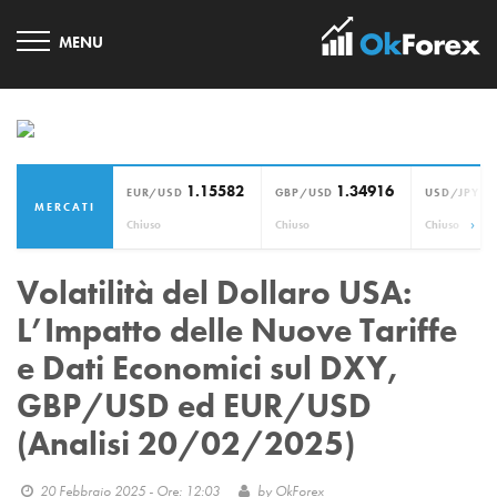
1.15582
1.34916
1
EUR/USD
GBP/USD
USD/JPY
MERCATI
›
Chiuso
Chiuso
Chiuso
Volatilità del Dollaro USA:
L’Impatto delle Nuove Tariffe
e Dati Economici sul DXY,
GBP/USD ed EUR/USD
(Analisi 20/02/2025)
20 Febbraio 2025 - Ore: 12:03
by
OkForex