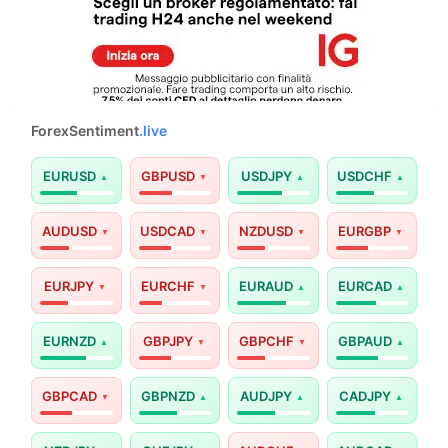
ForexSentiment
.live
EURUSD
GBPUSD
USDJPY
USDCHF
AUDUSD
USDCAD
NZDUSD
EURGBP
EURJPY
EURCHF
EURAUD
EURCAD
EURNZD
GBPJPY
GBPCHF
GBPAUD
GBPCAD
GBPNZD
AUDJPY
CADJPY