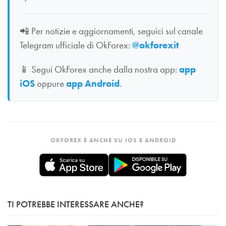
📲
Per notizie e aggiornamenti, seguici sul canale
Telegram ufficiale di OkForex:
@okforexit
📱
Segui OkForex anche dalla nostra app:
app
iOS
oppure
app Android
.
OKFOREX È ANCHE SU IOS E ANDROID
TI POTREBBE INTERESSARE ANCHE?