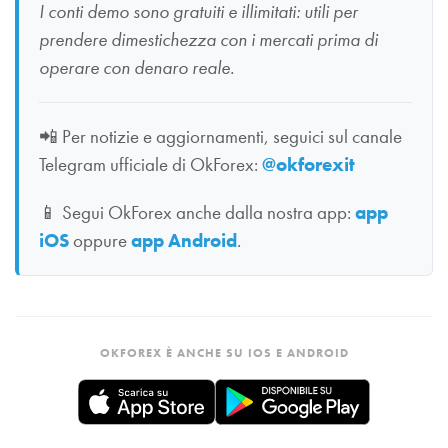
I conti demo sono gratuiti e illimitati: utili per
prendere dimestichezza con i mercati prima di
operare con denaro reale.
📲
Per notizie e aggiornamenti, seguici sul canale
Telegram ufficiale di OkForex:
@okforexit
📱
Segui OkForex anche dalla nostra app:
app
iOS
oppure
app Android
.
OKFOREX È ANCHE SU IOS E ANDROID