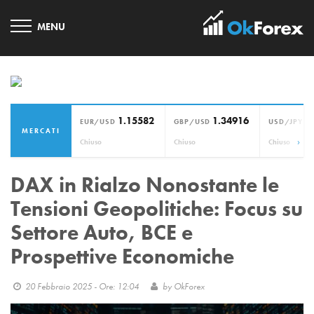
1.15582
1.34916
1
EUR/USD
GBP/USD
USD/JPY
MERCATI
›
Chiuso
Chiuso
Chiuso
DAX in Rialzo Nonostante le
Tensioni Geopolitiche: Focus su
Settore Auto, BCE e
Prospettive Economiche
20 Febbraio 2025 - Ore: 12:04
by
OkForex