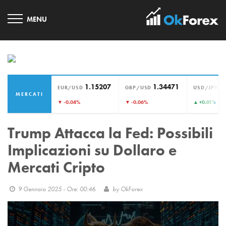
1.15207
1.34471
1
EUR/USD
GBP/USD
USD/JPY
MERCATI
›
▼ -0.04%
▼ -0.06%
▲ +0.01%
Trump Attacca la Fed: Possibili
Implicazioni su Dollaro e
Mercati Cripto
9 Gennaio 2025 - Ore: 00:46
by
OkForex