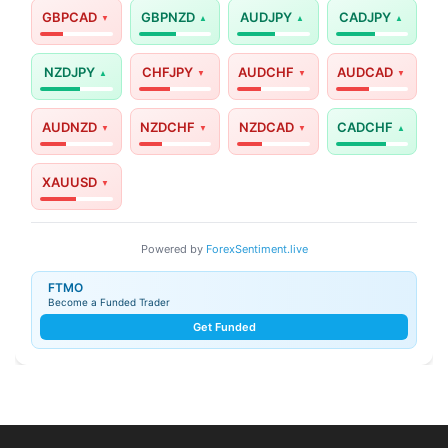
GBPCAD
GBPNZD
AUDJPY
CADJPY
NZDJPY
CHFJPY
AUDCHF
AUDCAD
AUDNZD
NZDCHF
NZDCAD
CADCHF
XAUUSD
Powered by
ForexSentiment.live
FTMO
Become a Funded Trader
Get Funded