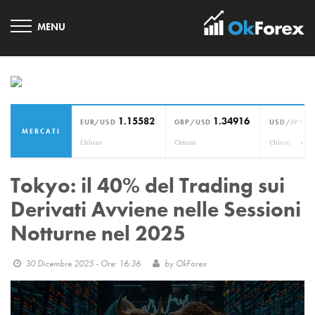
1.15582
1.34916
1
EUR/USD
GBP/USD
USD/JPY
MERCATI
›
Chiuso
Chiuso
Chiuso
Tokyo: il 40% del Trading sui
Derivati Avviene nelle Sessioni
Notturne nel 2025
30 Dicembre 2025 - Ore: 16:36
by
OkForex