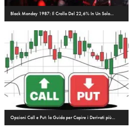
Black Monday 1987: Il Crollo Del 22,6% In Un Solo...
Opzioni Call e Put: la Guida per Capire i Derivati più...