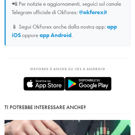
📲
Per notizie e aggiornamenti, seguici sul canale
Telegram ufficiale di OkForex:
@okforexit
📱
Segui OkForex anche dalla nostra app:
app
iOS
oppure
app Android
.
OKFOREX È ANCHE SU IOS E ANDROID
TI POTREBBE INTERESSARE ANCHE?