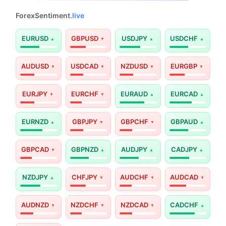
ForexSentiment
.live
EURUSD
GBPUSD
USDJPY
USDCHF
AUDUSD
USDCAD
NZDUSD
EURGBP
EURJPY
EURCHF
EURAUD
EURCAD
EURNZD
GBPJPY
GBPCHF
GBPAUD
GBPCAD
GBPNZD
AUDJPY
CADJPY
NZDJPY
CHFJPY
AUDCHF
AUDCAD
AUDNZD
NZDCHF
NZDCAD
CADCHF