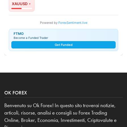
XAUUSD
Powered by
ForexSentiment.live
FTMO
Become a Funded Trader
Get Funded
OK FOREX
Benvenuto su Ok Forex! In questo sito troverai notizie,
articoli, risorse, analisi e consigli su Forex Trading
Online, Broker, Economia, Investimenti, Criptovalute e