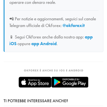
operare con denaro reale.
📲
Per notizie e aggiornamenti, seguici sul canale
Telegram ufficiale di OkForex:
@okforexit
📱
Segui OkForex anche dalla nostra app:
app
iOS
oppure
app Android
.
OKFOREX È ANCHE SU IOS E ANDROID
TI POTREBBE INTERESSARE ANCHE?