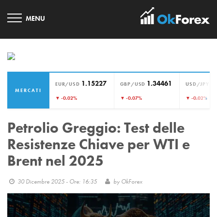
1.15227
1.34461
1
EUR/USD
GBP/USD
USD/JPY
MERCATI
›
▼ -0.02%
▼ -0.07%
▼ -0.02%
Petrolio Greggio: Test delle
Resistenze Chiave per WTI e
Brent nel 2025
30 Dicembre 2025 - Ore: 16:35
by
OkForex