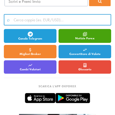
Notizie Forex
Canale Telegram
Migliori Broker
Convertitore di Valute
Cambi Valutari
Glossario
SCARICA L'APP OKFOREX