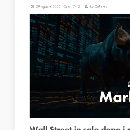
29 Agosto 2025 - Ore: 17:10
by
OkForex
Wall Street in calo dopo i 