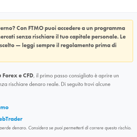
sterno? Con
FTMO
puoi accedere a un programma
ercati senza rischiare il tuo capitale personale. Le
 scelto — leggi sempre il regolamento prima di
u Forex e CFD
, il primo passo consigliato è aprire un
nza rischiare denaro reale. Di seguito trovi alcune
demo
ebTrader
 perde denaro. Considera se puoi permetterti di correre questo rischio.