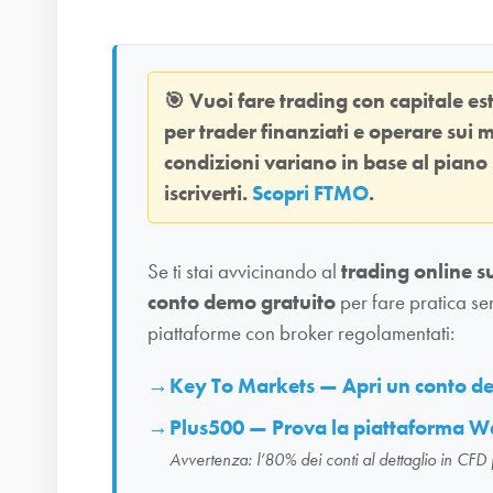
🎯
Vuoi fare trading con capitale e
per trader finanziati e operare sui m
condizioni variano in base al piano
iscriverti.
Scopri FTMO
.
Se ti stai avvicinando al
trading online s
conto demo gratuito
per fare pratica se
piattaforme con broker regolamentati:
Key To Markets — Apri un conto 
Plus500 — Prova la piattaforma W
Avvertenza: l’80% dei conti al dettaglio in CFD