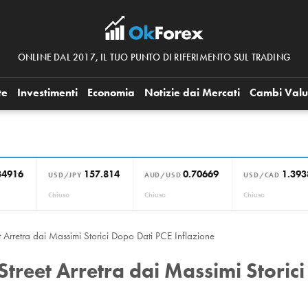
ONLINE DAL 2017, IL TUO PUNTO DI RIFERIMENTO SUL TRADING
te
Investimenti
Economia
Notizie dai Mercati
Cambi Valu
34916
157.814
0.70669
1.393
USD/JPY
AUD/USD
USD/CAD
Chiuso
Chiuso
Chiuso
Arretra dai Massimi Storici Dopo Dati PCE Inflazione
treet Arretra dai Massimi Storici