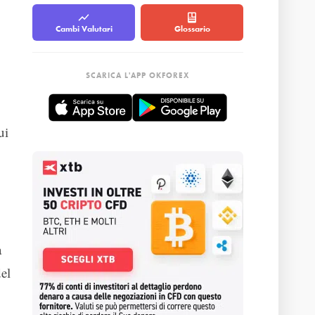
Cambi Valutari
Glossario
SCARICA L'APP OKFOREX
ui
a
el