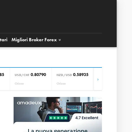
tari
Migliori Broker
Forex
85
0.80790
0.58935
0.85664
USD/CHF
NZD/USD
EUR/GBP
›
Chiuso
Chiuso
Chiuso