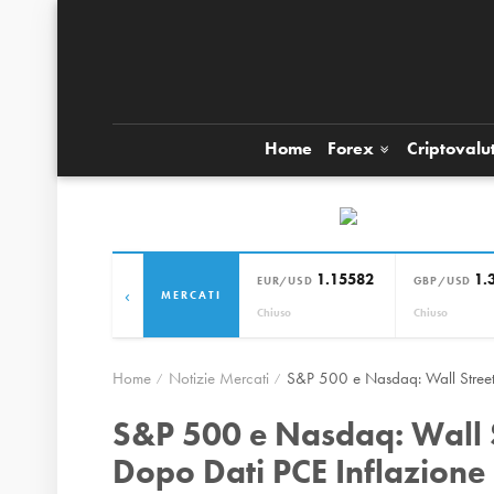
Home
Forex
Criptovalu
1.15582
1.
EUR/USD
GBP/USD
‹
MERCATI
Chiuso
Chiuso
Home
Notizie Mercati
S&P 500 e Nasdaq: Wall Street 
S&P 500 e Nasdaq: Wall S
Dopo Dati PCE Inflazione