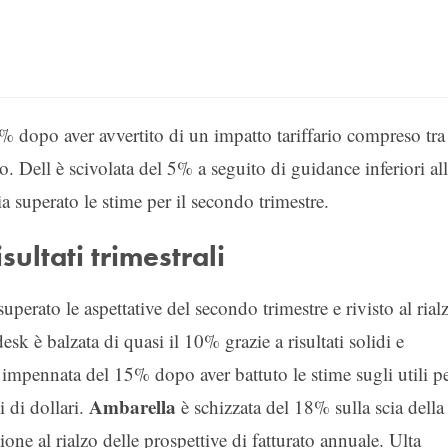
3% dopo aver avvertito di un impatto tariffario compreso tra
so. Dell è scivolata del 5% a seguito di guidance inferiori al
ia superato le stime per il secondo trimestre.
isultati trimestrali
erato le aspettative del secondo trimestre e rivisto al rial
esk è balzata di quasi il 10% grazie a risultati solidi e
’impennata del 15% dopo aver battuto le stime sugli utili p
Ambarella
i di dollari.
è schizzata del 18% sulla scia della
one al rialzo delle prospettive di fatturato annuale. Ulta