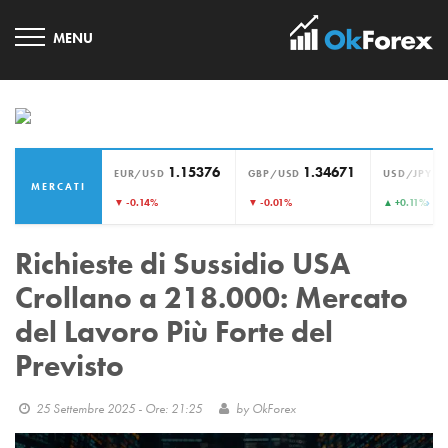
1.15376
1.34671
1
EUR/USD
GBP/USD
USD/JPY
MERCATI
›
▼ -0.14%
▼ -0.01%
▲ +0.11%
Richieste di Sussidio USA
Crollano a 218.000: Mercato
del Lavoro Più Forte del
Previsto
25 Settembre 2025 - Ore: 21:25
by
OkForex