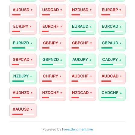
AUDUSD
USDCAD
NZDUSD
EURGBP
EURJPY
EURCHF
EURAUD
EURCAD
EURNZD
GBPJPY
GBPCHF
GBPAUD
GBPCAD
GBPNZD
AUDJPY
CADJPY
NZDJPY
CHFJPY
AUDCHF
AUDCAD
AUDNZD
NZDCHF
NZDCAD
CADCHF
XAUUSD
Powered by
ForexSentiment.live