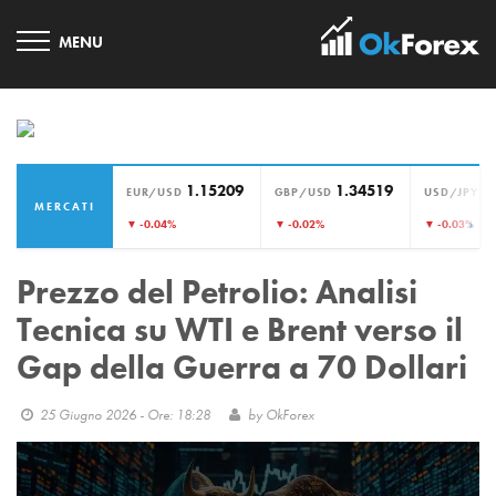
1.15209
1.34519
1
EUR/USD
GBP/USD
USD/JPY
MERCATI
›
▼ -0.04%
▼ -0.02%
▼ -0.03%
Prezzo del Petrolio: Analisi
Tecnica su WTI e Brent verso il
Gap della Guerra a 70 Dollari
25 Giugno 2026 - Ore: 18:28
by
OkForex