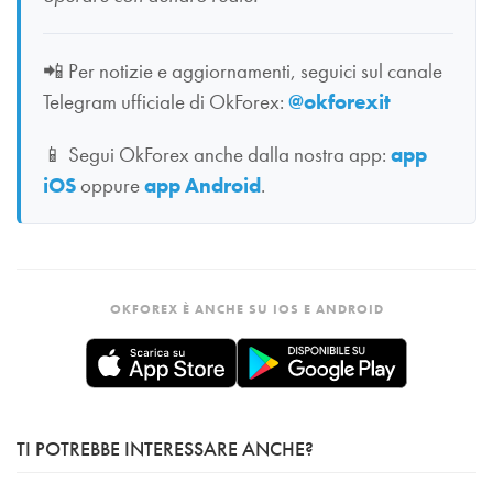
📲
Per notizie e aggiornamenti, seguici sul canale
Telegram ufficiale di OkForex:
@okforexit
📱
Segui OkForex anche dalla nostra app:
app
iOS
oppure
app Android
.
OKFOREX È ANCHE SU IOS E ANDROID
TI POTREBBE INTERESSARE ANCHE?