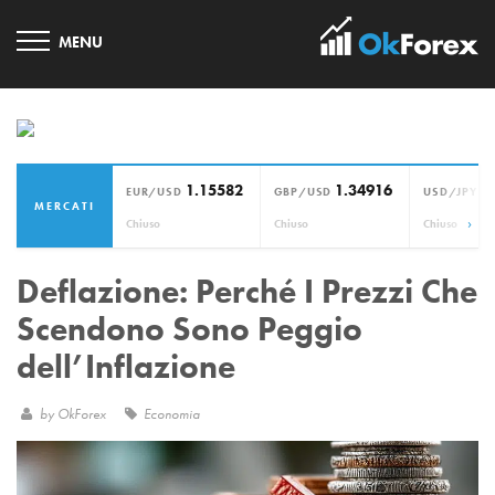
1.15582
1.34916
1
EUR/USD
GBP/USD
USD/JPY
MERCATI
›
Chiuso
Chiuso
Chiuso
Deflazione: Perché I Prezzi Che
Scendono Sono Peggio
dell’Inflazione
by
OkForex
Economia